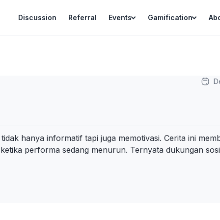
Discussion
Referral
Events
Gamification
Ab
D
tidak hanya informatif tapi juga memotivasi. Cerita ini me
a ketika performa sedang menurun. Ternyata dukungan sosi