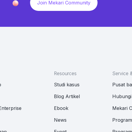
Join Mekari Community
Resources
Service 
p
Studi kasus
Pusat b
M
Blog Artikel
Hubungi
Enterprise
Ebook
Mekari 
News
Program 
gan
Event
Program 