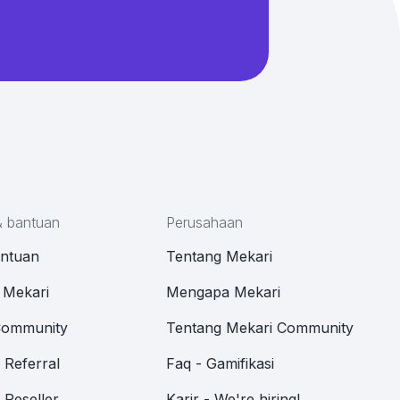
& bantuan
Perusahaan
antuan
Tentang Mekari
 Mekari
Mengapa Mekari
Community
Tentang Mekari Community
Referral
Faq - Gamifikasi
Reseller
Karir - We're hiring!