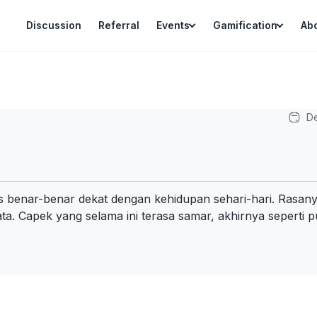
Discussion
Referral
Events
Gamification
Ab
D
is benar-benar dekat dengan kehidupan sehari-hari. Rasan
kata. Capek yang selama ini terasa samar, akhirnya seperti