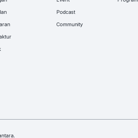
lan
Podcast
aran
Community
aktur
k
ntara.