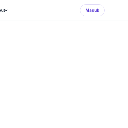
Search Button
out
Masuk