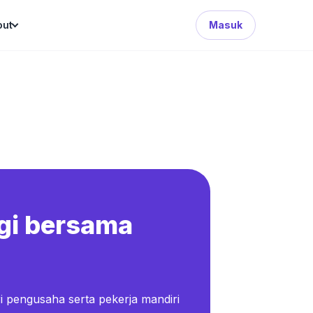
Search Button
out
Masuk
gi bersama
i pengusaha serta pekerja mandiri