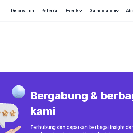
Discussion
Referral
Events
Gamification
Ab
Bergabung & berba
kami
Terhubung dan dapatkan berbagai insight dar