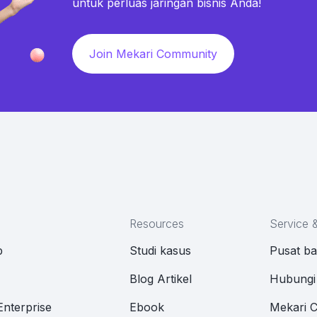
untuk perluas jaringan bisnis Anda!
Join Mekari Community
Resources
Service 
p
Studi kasus
Pusat b
M
Blog Artikel
Hubungi
Enterprise
Ebook
Mekari 