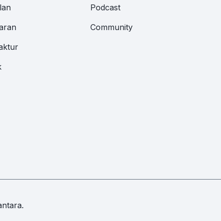
lan
Podcast
aran
Community
aktur
k
ntara.