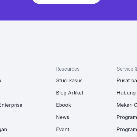
Resources
Service 
p
Studi kasus
Pusat b
M
Blog Artikel
Hubungi
Enterprise
Ebook
Mekari 
News
Program 
gan
Event
Program 