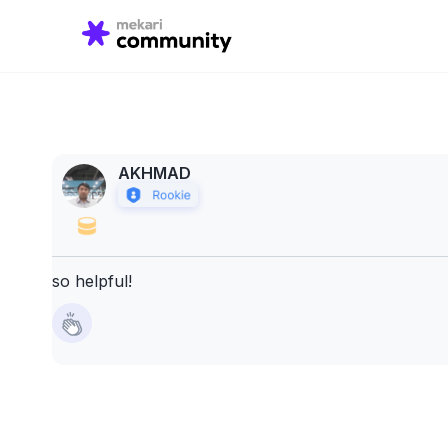
Search
for:
AKHMAD
so helpful!