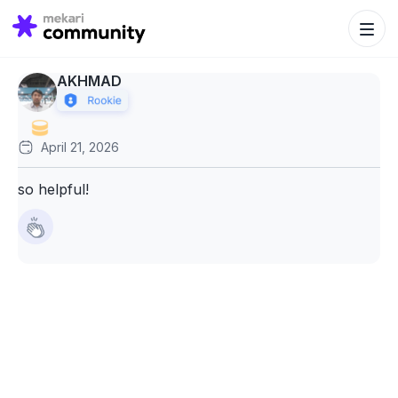
Search Bu
Search
for:
AKHMAD
April 21, 2026
so helpful!