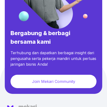
Bergabung & berbagi
bersama kami
Terhubung dan dapatkan berbagai insight dari
pengusaha serta pekerja mandiri untuk perluas
jaringan bisnis Anda!
Join Mekari Community