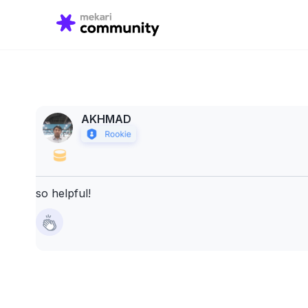
Search
for:
AKHMAD
so helpful!