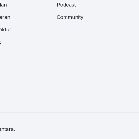
lan
Podcast
aran
Community
aktur
k
ntara.