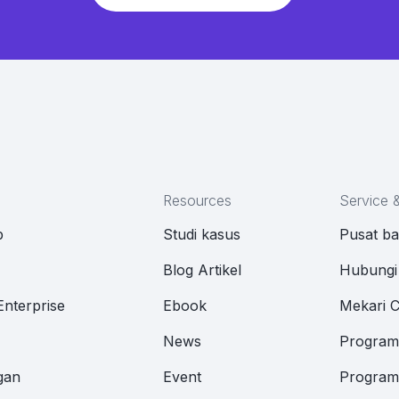
Resources
Service 
p
Studi kasus
Pusat b
M
Blog Artikel
Hubungi
Enterprise
Ebook
Mekari 
News
Program 
gan
Event
Program 