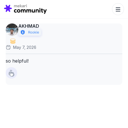
Search Bu
Search
for:
AKHMAD
May 7, 2026
so helpful!