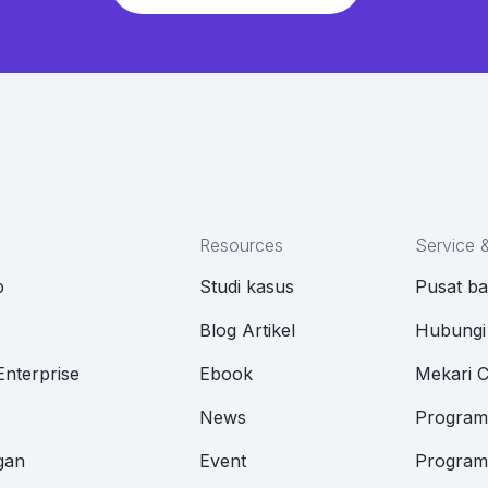
Resources
Service 
p
Studi kasus
Pusat b
M
Blog Artikel
Hubungi
Enterprise
Ebook
Mekari 
News
Program 
gan
Event
Program 