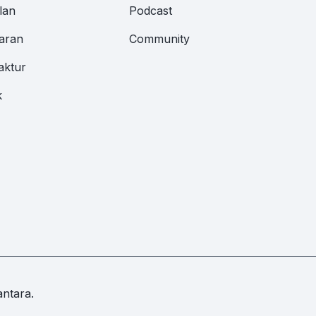
lan
Podcast
aran
Community
aktur
k
ntara.