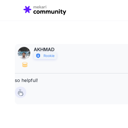
Search
for:
AKHMAD
so helpful!