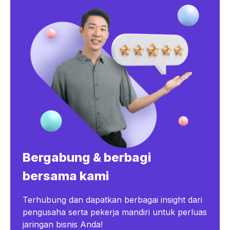
Bergabung & berbagi
bersama kami
Terhubung dan dapatkan berbagai insight dari
pengusaha serta pekerja mandiri untuk perluas
jaringan bisnis Anda!