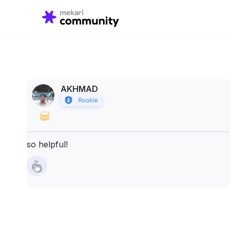
Search
for:
AKHMAD
so helpful!