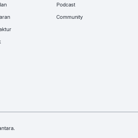
lan
Podcast
aran
Community
aktur
k
ntara.