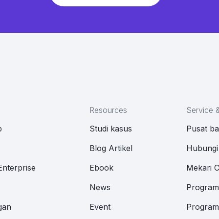
Resources
Service 
p
Studi kasus
Pusat b
M
Blog Artikel
Hubungi
Enterprise
Ebook
Mekari 
News
Program 
gan
Event
Program 