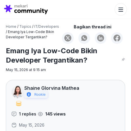
Search Bu
Search
for:
Home
/
Topics
/
IT/Developers
Bagikan thread ini
/
Emang Iya Low-Code Bikin
Developer Tergantikan?
Emang Iya Low-Code Bikin
Developer Tergantikan?
May 15, 2026 at 9:15 am
Shaine Glorvina Mathea
1 replies
145 views
May 15, 2026