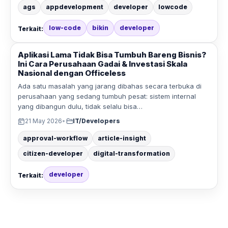
ags
appdevelopment
developer
lowcode
low-code
bikin
developer
Terkait:
Aplikasi Lama Tidak Bisa Tumbuh Bareng Bisnis?
Ini Cara Perusahaan Gadai & Investasi Skala
Nasional dengan Officeless
Ada satu masalah yang jarang dibahas secara terbuka di
perusahaan yang sedang tumbuh pesat: sistem internal
yang dibangun dulu, tidak selalu bisa…
21 May 2026
•
IT/Developers
approval-workflow
article-insight
citizen-developer
digital-transformation
developer
Terkait: