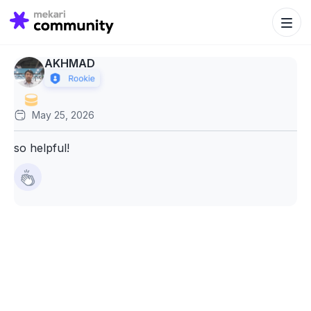
Search Bu
Search
for:
AKHMAD
May 25, 2026
so helpful!