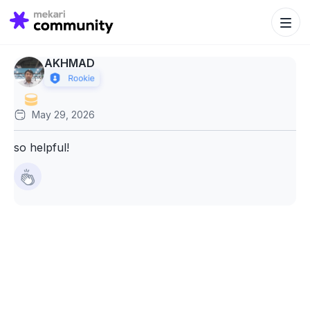
Search Bu
Search
for:
AKHMAD
May 29, 2026
so helpful!