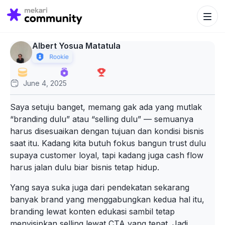
Search Bu
Search
for:
Albert Yosua Matatula
June 4, 2025
Saya setuju banget, memang gak ada yang mutlak
“branding dulu” atau “selling dulu” — semuanya
harus disesuaikan dengan tujuan dan kondisi bisnis
saat itu. Kadang kita butuh fokus bangun trust dulu
supaya customer loyal, tapi kadang juga cash flow
harus jalan dulu biar bisnis tetap hidup.
Yang saya suka juga dari pendekatan sekarang
banyak brand yang menggabungkan kedua hal itu,
branding lewat konten edukasi sambil tetap
menyisipkan selling lewat CTA yang tepat. Jadi