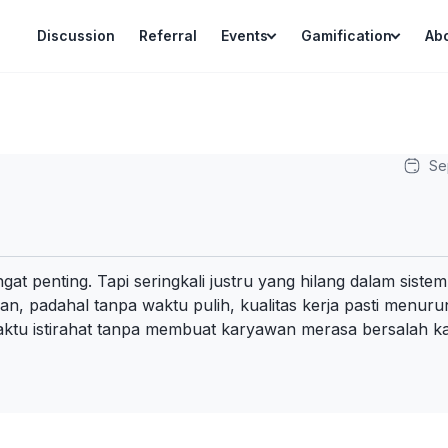
Discussion
Referral
Events
Gamification
Ab
Se
 sangat penting. Tapi seringkali justru yang hilang dalam si
n, padahal tanpa waktu pulih, kualitas kerja pasti menuru
u istirahat tanpa membuat karyawan merasa bersalah kar