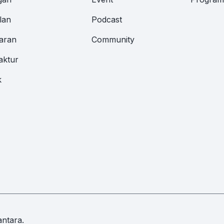
lan
Podcast
aran
Community
aktur
k
ntara.