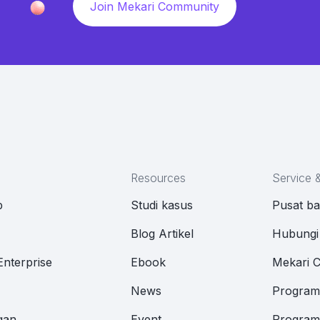
Join Mekari Community
Resources
Service 
p
Studi kasus
Pusat b
M
Blog Artikel
Hubungi
Enterprise
Ebook
Mekari 
News
Program 
gan
Event
Program 