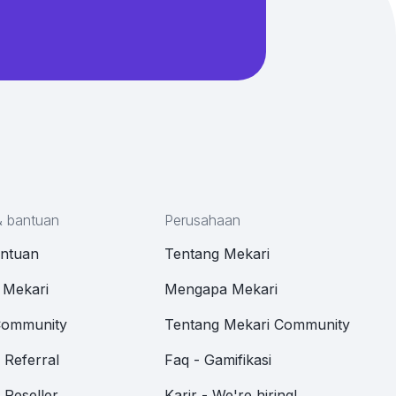
& bantuan
Perusahaan
antuan
Tentang Mekari
 Mekari
Mengapa Mekari
Community
Tentang Mekari Community
Referral
Faq - Gamifikasi
Reseller
Karir - We're hiring!