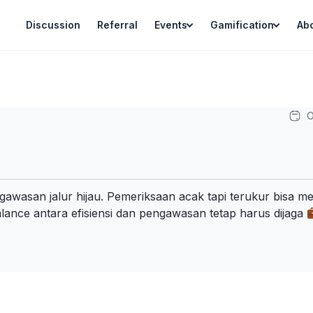
Discussion
Referral
Events
Gamification
Ab
O
gawasan jalur hijau. Pemeriksaan acak tapi terukur bisa m
nce antara efisiensi dan pengawasan tetap harus dijaga