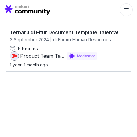
Search Bu
Search
for:
Terbaru di Fitur Document Template Talenta!
3 September 2024
di Forum
Human Resources
6
Replies
Product Tea
Product Team Ta...
Ta...
1 year, 1 month ago
40
17
Rep
Threads
Badges