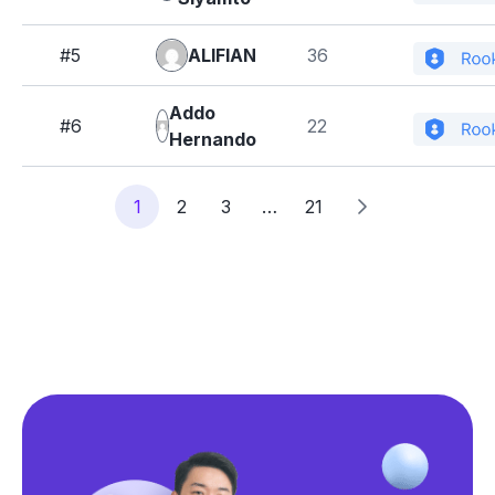
#5
ALIFIAN
36
Addo
#6
22
Hernando
1
2
3
…
21