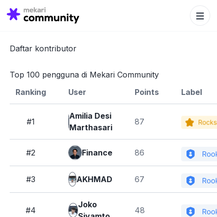
Search Bu
Search
for:
Daftar kontributor
Top 100 pengguna di Mekari Community
Ranking
User
Points
Label
Amilia Desi
#1
87
Marthasari
#2
Finance
86
#3
AKHMAD
67
Joko
#4
48
Siyamto