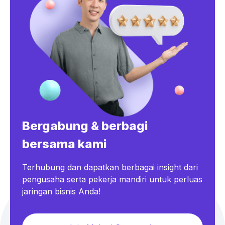
Bergabung & berbagi
bersama kami
Terhubung dan dapatkan berbagai insight dari
pengusaha serta pekerja mandiri untuk perluas
jaringan bisnis Anda!