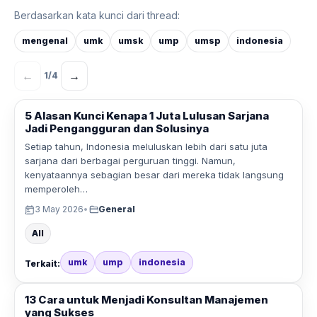
Berdasarkan kata kunci dari thread:
mengenal
umk
umsk
ump
umsp
indonesia
←
→
1
/
4
5 Alasan Kunci Kenapa 1 Juta Lulusan Sarjana
Jadi Pengangguran dan Solusinya
Setiap tahun, Indonesia meluluskan lebih dari satu juta
sarjana dari berbagai perguruan tinggi. Namun,
kenyataannya sebagian besar dari mereka tidak langsung
memperoleh…
3 May 2026
•
General
All
umk
ump
indonesia
Terkait:
13 Cara untuk Menjadi Konsultan Manajemen
yang Sukses