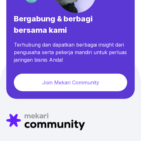
Bergabung & berbagi
bersama kami
Terhubung dan dapatkan berbagai insight dari
pengusaha serta pekerja mandiri untuk perluas
jaringan bisnis Anda!
Join Mekari Community