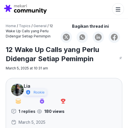
Search Bu
Search
for:
Home
/
Topics
/
General
/
12
Bagikan thread ini
Wake Up Calls yang Perlu
Didengar Setiap Pemimpin
12 Wake Up Calls yang Perlu
Didengar Setiap Pemimpin
March 5, 2025 at 10:31 am
Lia
1 replies
180 views
March 5, 2025