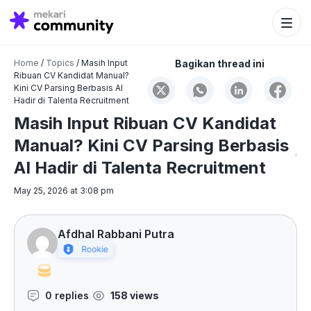
Search Bu
Search
for:
Home
/
Topics
/
Masih Input
Bagikan thread ini
Ribuan CV Kandidat Manual?
Kini CV Parsing Berbasis AI
Hadir di Talenta Recruitment
Masih Input Ribuan CV Kandidat
Manual? Kini CV Parsing Berbasis
AI Hadir di Talenta Recruitment
May 25, 2026 at 3:08 pm
Afdhal Rabbani Putra
0 replies
158 views