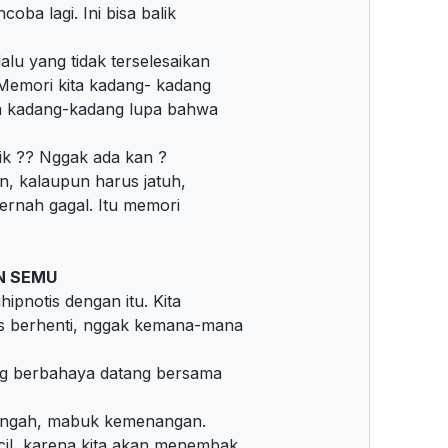
oba lagi. Ini bisa balik
lu yang tidak terselesaikan
 Memori kita kadang- kadang
ta kadang-kadang lupa bahwa
ik ?? Nggak ada kan ?
n, kalaupun harus jatuh,
pernah gagal. Itu memori
N SEMU
ipnotis dengan itu. Kita
rus berhenti, nggak kemana-mana
ng berbahaya datang bersama
 lengah, mabuk kemenangan.
cil, karena kita akan menembak