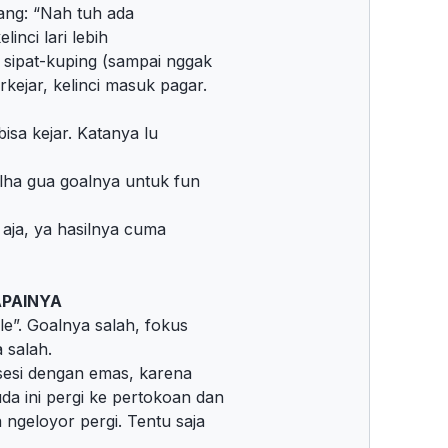
ilang: “Nah tuh ada
elinci lari lebih
i sipat-kuping (sampai nggak
rkejar, kelinci masuk pagar.
bisa kejar. Katanya lu
, lha gua goalnya untuk fun
 aja, ya hasilnya cuma
APAINYA
le”. Goalnya salah, fokus
a salah.
bsesi dengan emas, karena
a ini pergi ke pertokoan dan
ngeloyor pergi. Tentu saja