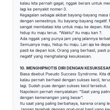
kalau kita pernah gagal, nggak berani untuk menc
lagi ke penyakit nomer-3.
Kegagalan sebagai akibat bayang-bayang masa la
dengan semestinya. Itu bayang-bayang negatif.
sangat membatasi kita untuk maju ke depan. Ki
hidup itu maju terus. “Waktu” itu maju kan ?.
Ada nggak yang punya jam yang jalannya terbal
Semuanya maju, hidup itu maju. Lari aja ke depa
pasti ke depan kok. Orang yang berhasil, pasti 
negatif yang menghalangi kesuksesan.
10. MENGHIPNOTIS DIRI DENGAN KESUKSESA
Biasa disebut Pseudo Success Syndrome. Kita dih
kalau pernah berhasil dengan sukses kecil, te
lagi. Sudah puas dengan sukses kecil tersebut.
Napoleon pernah menyatakan: “Saat yang pali
dengan kemenangan yang besar”.
Itu saat yang paling berbahaya, karena orang
Jangan terjebak dengan goal-goal hasil yang ke