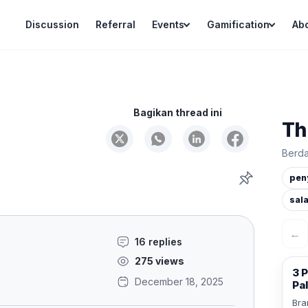
Discussion
Referral
Events
Gamification
Ab
Bagikan thread ini
Th
Berda
pen
sal
←
16 replies
275 views
3 P
December 18, 2025
Pal
Bra