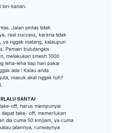
kiri-kanan.
ntas. Jalan pintas tidak
 real success, karena tidak
s, ya nggak matang, kalaupun
tas. Pemain bulutangkis
ayan, melakukan smesh 1000
g leha-leha tiap hari pakai
 Nggak ada ! Kalau anda
 juta, masuk akal nggak tuh?
.
ERLALU SANTAI
 take-off, harus mempunyai
 dapat take- off, memerlukan
an dia cuma 50 km/jam, ya cuma
 kalau jalannya, runwaynya