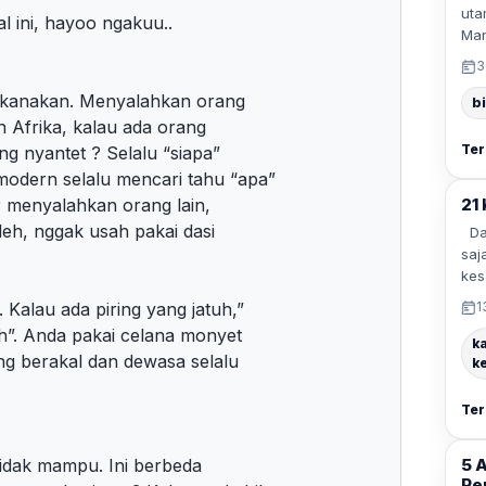
uta
l ini, hayoo ngakuu..
Man
3
ak-kanakan. Menyalahkan orang
b
an Afrika, kalau ada orang
Ter
ang nyantet ? Selalu “siapa”
odern selalu mencari tahu “apa”
ir menyalahkan orang lain,
21
 deh, nggak usah pakai dasi
Dal
saj
kes
Kalau ada piring yang jatuh,”
1
ah”. Anda pakai celana monyet
k
ang berakal dan dewasa selalu
k
Ter
tidak mampu. Ini berbeda
5 
Pe