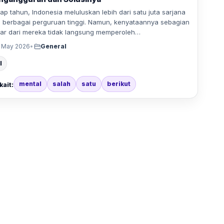
iap tahun, Indonesia meluluskan lebih dari satu juta sarjana
i berbagai perguruan tinggi. Namun, kenyataannya sebagian
ar dari mereka tidak langsung memperoleh…
 May 2026
•
General
l
mental
salah
satu
berikut
kait: