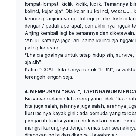
lompat-lompat, kiclik, kiclik, kiclik. Temannya b
kelinci, kejar aja”. Dia kejar itu kelinci, wesss…., k
kencang, anjingnya ngotot ngejar dan kelinci lar
dengar / peduli apa-apa), dan akhirnya nggak te
Anjing kembali lagi ke temannya dan diketawain.
“Ah lu, katanya jago lari, sama kelinci aja nggak 
paling kencang”.
“Lha dia goalnya untuk tetap hidup sih, survive
aja sih”.
Kalau “GOAL” kita hanya untuk “FUN”, isi waktu
terengah-engah saja.
4. MEMPUNYAI “GOAL”, TAPI NGAWUR MENC
Biasanya dialami oleh orang yang tidak “teachab
kita juga salah, jalannya juga salah, arahnya jug
Ilustrasinya kayak gini : ada pemuda yang tero
pengaruh tradisi yang mendewakan emas. Pemud
mengisi karungnya dengan emas dan seenaknya 
ditangkap polisi dan ditanya. Jawabnya :