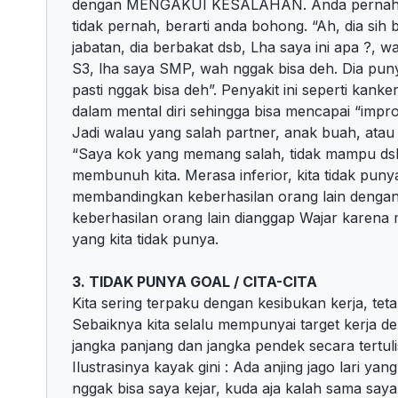
dengan MENGAKUI KESALAHAN. Anda pernah m
tidak pernah, berarti anda bohong. “Ah, dia sih bi
jabatan, dia berbakat dsb, Lha saya ini apa ?, w
S3, lha saya SMP, wah nggak bisa deh. Dia pun
pasti nggak bisa deh”. Penyakit ini seperti kanke
dalam mental diri sehingga bisa mencapai “improp
Jadi walau yang salah partner, anak buah, atau
“Saya kok yang memang salah, tidak mampu dsb”.
membunuh kita. Merasa inferior, kita tidak pun
membandingkan keberhasilan orang lain dengan
keberhasilan orang lain dianggap Wajar karena
yang kita tidak punya.
3. TIDAK PUNYA GOAL / CITA-CITA
Kita sering terpaku dengan kesibukan kerja, tetap
Sebaiknya kita selalu mempunyai target kerja de
jangka panjang dan jangka pendek secara tertuli
Ilustrasinya kayak gini : Ada anjing jago lari y
nggak bisa saya kejar, kuda aja kalah sama saya