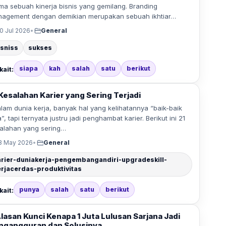
ma sebuah kinerja bisnis yang gemilang. Branding
agement dengan demikian merupakan sebuah ikhtiar…
0 Jul 2026
•
General
isniss
sukses
siapa
kah
salah
satu
berikut
kait:
 Kesalahan Karier yang Sering Terjadi
am dunia kerja, banyak hal yang kelihatannya “baik-baik
a”, tapi ternyata justru jadi penghambat karier. Berikut ini 21
alahan yang sering…
3 May 2026
•
General
arier-duniakerja-pengembangandiri-upgradeskill-
erjacerdas-produktivitas
punya
salah
satu
berikut
kait:
Alasan Kunci Kenapa 1 Juta Lulusan Sarjana Jadi
ngangguran dan Solusinya