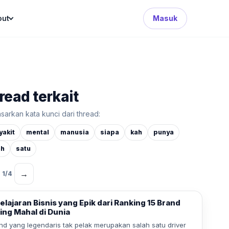
Search Button
out
Masuk
read terkait
sarkan kata kunci dari thread:
yakit
mental
manusia
siapa
kah
punya
ah
satu
→
1
/
4
elajaran Bisnis yang Epik dari Ranking 15 Brand
ing Mahal di Dunia
nd yang legendaris tak pelak merupakan salah satu driver