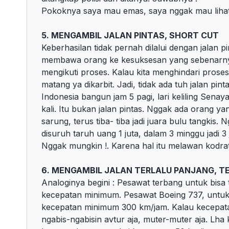
Pokoknya saya mau emas, saya nggak mau lihat 
5. MENGAMBIL JALAN PINTAS, SHORT CUT
Keberhasilan tidak pernah dilalui dengan jalan pi
membawa orang ke kesuksesan yang sebenarnya,
mengikuti proses. Kalau kita menghindari prose
matang ya dikarbit. Jadi, tidak ada tuh jalan pin
Indonesia bangun jam 5 pagi, lari keliling Sen
kali. Itu bukan jalan pintas. Nggak ada orang yan
sarung, terus tiba- tiba jadi juara bulu tangkis.
disuruh taruh uang 1 juta, dalam 3 minggu jadi 3
Nggak mungkin !. Karena hal itu melawan kodrat
6. MENGAMBIL JALAN TERLALU PANJANG, T
Analoginya begini : Pesawat terbang untuk bisa
kecepatan minimum. Pesawat Boeing 737, untuk
kecepatan minimum 300 km/jam. Kalau kecepat
ngabis-ngabisin avtur aja, muter-muter aja. Lha