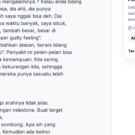
engalaminya ? Kalau anda bilang
Set
sa, dia ahli, dia punya
dar
ah saya nggak bisa deh. Dia
bes
ya waktu banyak, saya sibuk,
3
r, tambah besar, besar di
er guilty feeling”.
Al
 bahkan atasan, berani bilang
Ter
 Penyakit ini pelan-pelan bisa
ya kemampuan. Kita sering
 kekurangan kita, sehingga
 mereka punya sesuatu lebih
i arahnya tidak jelas.
ngan milestone. Buat target
s.
ang sombong. Apa sih yang
. Kemudian ada kelinci