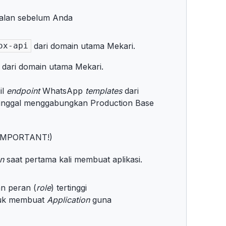
walan sebelum Anda
dari domain utama Mekari.
ox-api
dari domain utama Mekari.
il
endpoint
WhatsApp
templates
dari
inggal menggabungkan Production Base
 (IMPORTANT!)
n
saat pertama kali membuat aplikasi.
n peran (
role
) tertinggi
tuk membuat
Application
guna