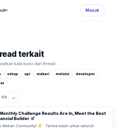
Search Button
out
Masuk
read terkait
sarkan kata kunci dari thread:
a
setup
api
mekari
melalui
developer
ter
→
1
/
4
Monthly Challenge Results Are In, Meet the Best
ancial Builder
o Mekari Community!
Terima kasih untuk seluruh