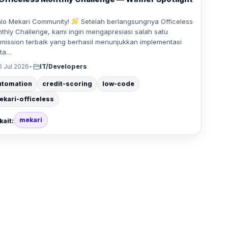
o Mekari Community!
Setelah berlangsungnya Officeless
thly Challenge, kami ingin mengapresiasi salah satu
mission terbaik yang berhasil menunjukkan implementasi
ta…
6 Jul 2026
•
IT/Developers
utomation
credit-scoring
low-code
ekari-officeless
mekari
kait: