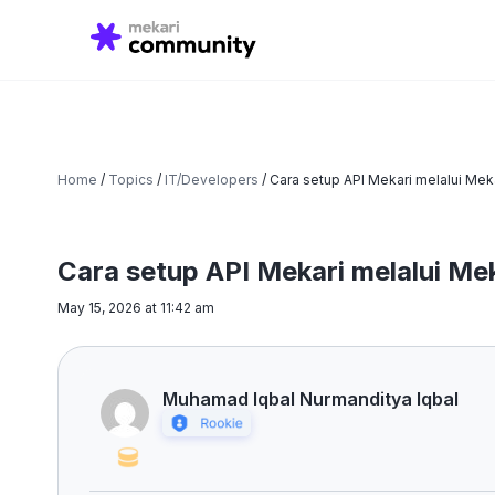
Search
for:
Home
/
Topics
/
IT/Developers
/
Cara setup API Mekari melalui Mek
Cara setup API Mekari melalui Me
May 15, 2026 at 11:42 am
Muhamad Iqbal Nurmanditya Iqbal