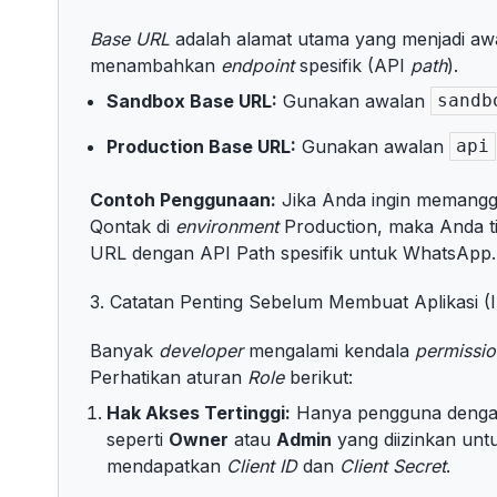
Base URL
adalah alamat utama yang menjadi a
menambahkan
endpoint
spesifik (API
path
).
Sandbox Base URL:
Gunakan awalan
sandb
Production Base URL:
Gunakan awalan
api
Contoh Penggunaan:
Jika Anda ingin memangg
Qontak di
environment
Production, maka Anda t
URL dengan API Path spesifik untuk WhatsApp.
3. Catatan Penting Sebelum Membuat Aplikasi
Banyak
developer
mengalami kendala
permissio
Perhatikan aturan
Role
berikut:
Hak Akses Tertinggi:
Hanya pengguna denga
seperti
Owner
atau
Admin
yang diizinkan un
mendapatkan
Client ID
dan
Client Secret
.