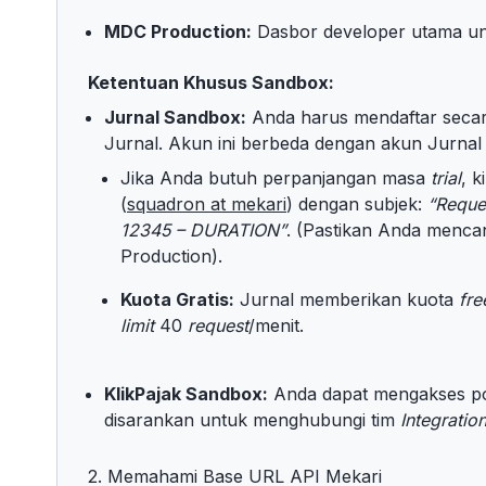
MDC Production:
Dasbor developer utama un
Ketentuan Khusus Sandbox:
Jurnal Sandbox:
Anda harus mendaftar secara
Jurnal. Akun ini berbeda dengan akun Jurnal
Jika Anda butuh perpanjangan masa
trial
, k
(
squadron at mekari
) dengan subjek:
“Reque
12345 – DURATION”
. (Pastikan Anda menc
Production).
Kuota Gratis:
Jurnal memberikan kuota
fre
limit
40
request
/menit.
KlikPajak Sandbox:
Anda dapat mengakses po
disarankan untuk menghubungi tim
Integration
2. Memahami Base URL API Mekari