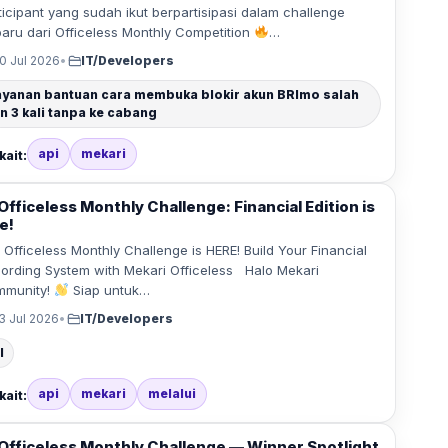
ticipant yang sudah ikut berpartisipasi dalam challenge
baru dari Officeless Monthly Competition
…
0 Jul 2026
•
IT/Developers
ayanan bantuan cara membuka blokir akun BRImo salah
in 3 kali tanpa ke cabang
api
mekari
kait:
Officeless Monthly Challenge: Financial Edition is
e!
Officeless Monthly Challenge is HERE! Build Your Financial
ording System with Mekari Officeless Halo Mekari
mmunity!
Siap untuk…
3 Jul 2026
•
IT/Developers
l
api
mekari
melalui
kait:
Officeless Monthly Challenge — Winner Spotlight