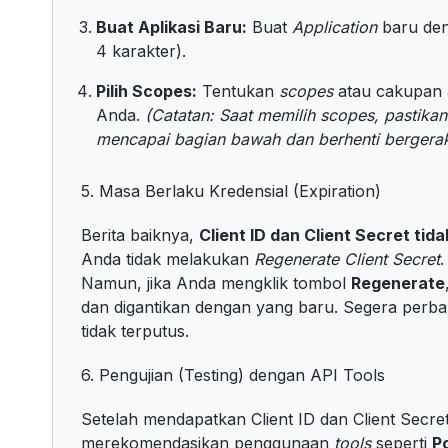
Buat Aplikasi Baru:
Buat
Application
baru den
4 karakter).
Pilih Scopes:
Tentukan
scopes
atau cakupan 
Anda.
(Catatan: Saat memilih scopes, pastika
mencapai bagian bawah dan berhenti bergerak
5. Masa Berlaku Kredensial (Expiration)
Berita baiknya,
Client ID dan Client Secret ti
Anda tidak melakukan
Regenerate Client Secret
.
Namun, jika Anda mengklik tombol
Regenerate
dan digantikan dengan yang baru. Segera perbaru
tidak terputus.
6. Pengujian (Testing) dengan API Tools
Setelah mendapatkan Client ID dan Client Secre
merekomendasikan penggunaan
tools
seperti
P