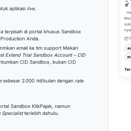
tuk aplikasi
live
.
Hal
Mon
sub
nya
 terpisah di portal khusus Sandbox
 Production Anda.
1
irimkan email ke tim support Mekari
a
st Extend Trial Sandbox Account – CID
m
antumkan CID Sandbox, bukan CID
Ter
e
sebesar 2.000
hit
/bulan dengan
rate
rtal Sandbox KlikPajak, namun
 Specialist
terlebih dahulu.