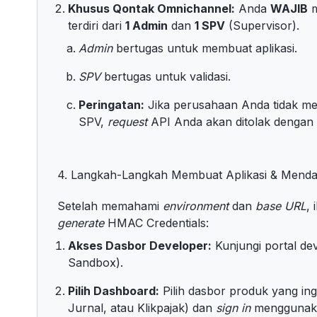
Khusus Qontak Omnichannel:
Anda
WAJIB
m
terdiri dari
1 Admin
dan
1 SPV
(Supervisor).
Admin
bertugas untuk membuat aplikasi.
SPV
bertugas untuk validasi.
Peringatan:
Jika perusahaan Anda tidak me
SPV,
request
API Anda akan ditolak dengan
4. Langkah-Langkah Membuat Aplikasi & Menda
Setelah memahami
environment
dan
base URL
,
generate
HMAC Credentials:
Akses Dasbor Developer:
Kunjungi portal dev
Sandbox).
Pilih Dashboard:
Pilih dasbor produk yang in
Jurnal, atau Klikpajak) dan
sign in
menggunaka