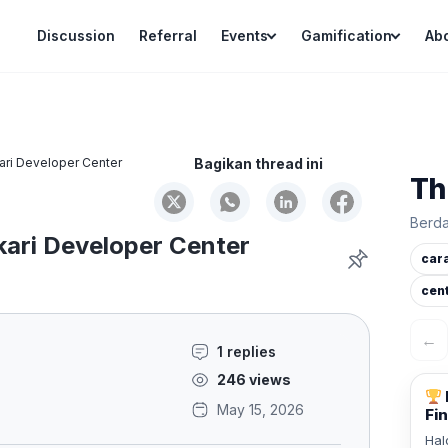
Discussion
Referral
Events
Gamification
Ab
ari Developer Center
Bagikan thread ini
Th
Berda
kari Developer Center
car
cen
←
1 replies
246 views
May 15, 2026
Fin
Hal