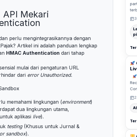
par
ter
 API Mekari
3
ntication
L
p
an perlu mengintegrasikannya dengan
kPajak? Artikel ini adalah panduan lengkap
Ter
kan
HMAC Authentication
dari tahap
ensial mulai dari pengaturan URL
Liv
rhindar dari
error Unauthorized
.
Rec
 Sandbox
Co
2
lu memahami lingkungan (
environment
)
Al
rdapat dua lingkungan utama,
untuk aplikasi
live
).
Ter
tuk
testing
(Khusus untuk Jurnal &
bor sandbox
).