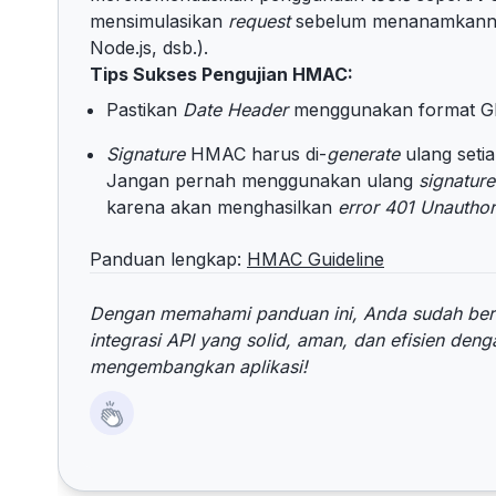
mensimulasikan
request
sebelum menanamkanny
Node.js, dsb.).
Tips Sukses Pengujian HMAC:
Pastikan
Date Header
menggunakan format GM
Signature
HMAC harus di-
generate
ulang seti
Jangan pernah menggunakan ulang
signature
karena akan menghasilkan
error 401 Unautho
Panduan lengkap:
HMAC Guideline
Dengan memahami panduan ini, Anda sudah bera
integrasi API yang solid, aman, dan efisien den
mengembangkan aplikasi!