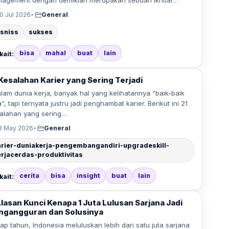
agement dengan demikian merupakan sebuah ikhtiar…
0 Jul 2026
•
General
isniss
sukses
bisa
mahal
buat
lain
kait:
 Kesalahan Karier yang Sering Terjadi
am dunia kerja, banyak hal yang kelihatannya “baik-baik
a”, tapi ternyata justru jadi penghambat karier. Berikut ini 21
alahan yang sering…
3 May 2026
•
General
arier-duniakerja-pengembangandiri-upgradeskill-
erjacerdas-produktivitas
cerita
bisa
insight
buat
lain
kait:
Alasan Kunci Kenapa 1 Juta Lulusan Sarjana Jadi
ngangguran dan Solusinya
iap tahun, Indonesia meluluskan lebih dari satu juta sarjana