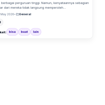
i berbagai perguruan tinggi. Namun, kenyataannya sebagian
ar dari mereka tidak langsung memperoleh…
 May 2026
•
General
l
bisa
buat
lain
kait: