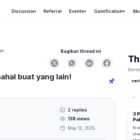
Discussion
Referral
Events
Gamification
Ab
in!
Bagikan thread ini
Th
Berda
mahal buat yang lain!
ceri
←
2 replies
3 P
138 views
Pal
Bra
May 12, 2026
uta