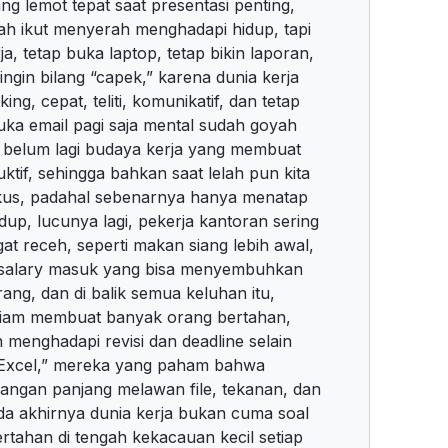
g lemot tepat saat presentasi penting,
lah ikut menyerah menghadapi hidup, tapi
a, tetap buka laptop, tetap bikin laporan,
ngin bilang “capek,” karena dunia kerja
ng, cepat, teliti, komunikatif, dan tetap
uka email pagi saja mental sudah goyah
, belum lagi budaya kerja yang membuat
ktif, sehingga bahkan saat lelah pun kita
okus, padahal sebenarnya hanya menatap
up, lucunya lagi, pekerja kantoran sering
at receh, seperti makan siang lebih awal,
si salary masuk yang bisa menyembuhkan
ng, dan di balik semua keluhan itu,
diam membuat banyak orang bertahan,
 menghadapi revisi dan deadline selain
 Excel,” mereka yang paham bahwa
uangan panjang melawan file, tekanan, dan
pada akhirnya dunia kerja bukan cuma soal
bertahan di tengah kekacauan kecil setiap