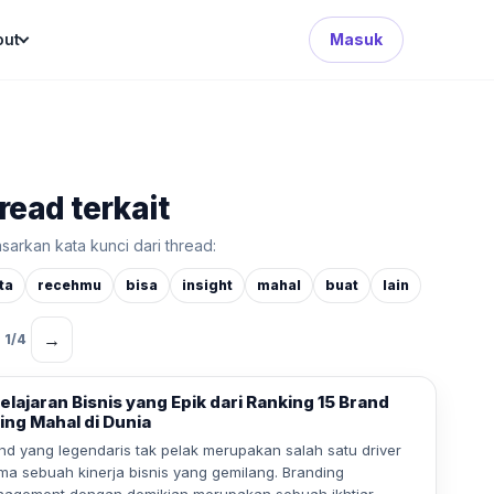
Search Button
out
Masuk
read terkait
sarkan kata kunci dari thread:
ta
recehmu
bisa
insight
mahal
buat
lain
→
1
/
4
elajaran Bisnis yang Epik dari Ranking 15 Brand
ing Mahal di Dunia
nd yang legendaris tak pelak merupakan salah satu driver
ma sebuah kinerja bisnis yang gemilang. Branding