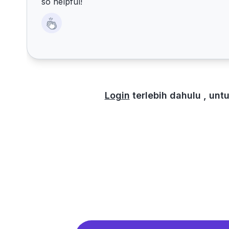
so helpful!
Login
terlebih dahulu , un