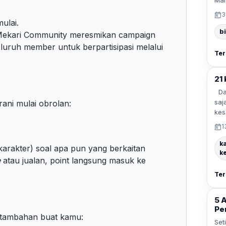
Man
3
mulai.
b
 Mekari Community meresmikan campaign
uruh member untuk berpartisipasi melalui
Ter
21
Dal
saj
rani mulai obrolan:
kes
1
k
 karakter) soal apa pun yang berkaitan
k
e
atau jualan, point langsung masuk ke
Ter
5 
Pe
tambahan buat kamu:
Set