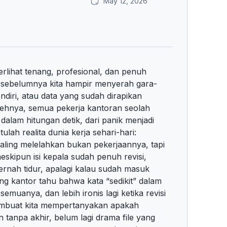
May 12, 2026
terlihat tenang, profesional, dan penuh
t sebelumnya kita hampir menyerah gara-
endiri, atau data yang sudah dirapikan
nehnya, semua pekerja kantoran seolah
lam hitungan detik, dari panik menjadi
ulah realita dunia kerja sehari-hari:
paling melelahkan bukan pekerjaannya, tapi
eskipun isi kepala sudah penuh revisi,
pernah tidur, apalagi kalau sudah masuk
ang kantor tahu bahwa kata “sedikit” dalam
emuanya, dan lebih ironis lagi ketika revisi
membuat kita mempertanyakan apakah
n tanpa akhir, belum lagi drama file yang