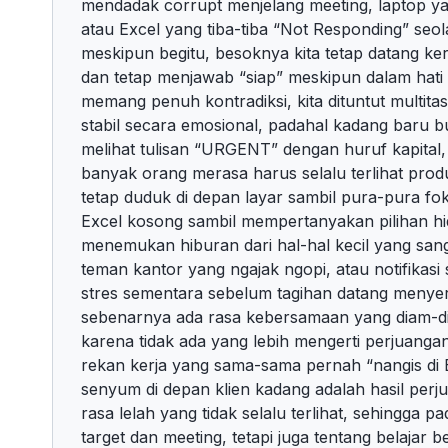
mendadak corrupt menjelang meeting, laptop yan
atau Excel yang tiba-tiba “Not Responding” seo
meskipun begitu, besoknya kita tetap datang kerj
dan tetap menjawab “siap” meskipun dalam hati i
memang penuh kontradiksi, kita dituntut multitaski
stabil secara emosional, padahal kadang baru b
melihat tulisan “URGENT” dengan huruf kapital
banyak orang merasa harus selalu terlihat produ
tetap duduk di depan layar sambil pura-pura f
Excel kosong sambil mempertanyakan pilihan hid
menemukan hiburan dari hal-hal kecil yang sang
teman kantor yang ngajak ngopi, atau notifika
stres sementara sebelum tagihan datang menyera
sebenarnya ada rasa kebersamaan yang diam-
karena tidak ada yang lebih mengerti perjuangan
rekan kerja yang sama-sama pernah “nangis di
senyum di depan klien kadang adalah hasil perj
rasa lelah yang tidak selalu terlihat, sehingga 
target dan meeting, tetapi juga tentang belajar 