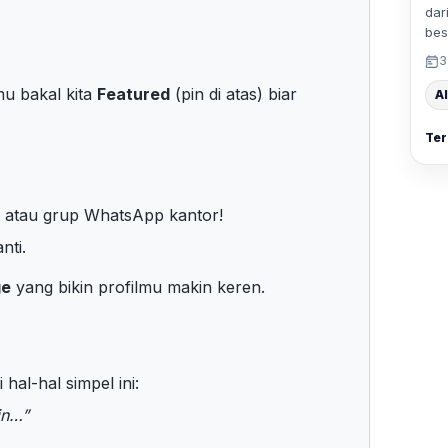
dar
bes
3
u bakal kita
Featured
(pin di atas) biar
Al
Ter
n atau grup WhatsApp kantor!
nti.
ge
yang bikin profilmu makin keren.
hal-hal simpel ini:
in…”