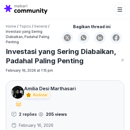
Search Bu
Search
for:
Home
/
Topics
/
General
/
Bagikan thread ini
Investasi yang Sering
Diabaikan, Padahal Paling
Penting
Investasi yang Sering Diabaikan,
Padahal Paling Penting
February 16, 2026 at 1:15 pm
Amilia Desi Marthasari
2 replies
205 views
February 16, 2026