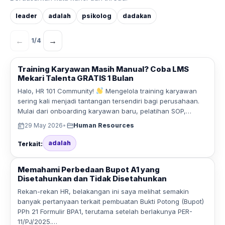
leader
adalah
psikolog
dadakan
←
→
1
/
4
Training Karyawan Masih Manual? Coba LMS
Mekari Talenta GRATIS 1 Bulan
Halo, HR 101 Community!
Mengelola training karyawan
sering kali menjadi tantangan tersendiri bagi perusahaan.
Mulai dari onboarding karyawan baru, pelatihan SOP,…
29 May 2026
•
Human Resources
adalah
Terkait:
Memahami Perbedaan Bupot A1 yang
Disetahunkan dan Tidak Disetahunkan
Rekan-rekan HR, belakangan ini saya melihat semakin
banyak pertanyaan terkait pembuatan Bukti Potong (Bupot)
PPh 21 Formulir BPA1, terutama setelah berlakunya PER-
11/PJ/2025.…