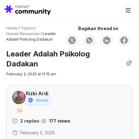
Search Bu
Search
for:
Home
/
Topics
/
Bagikan thread ini
Human Resources
/
Leader
Adalah Psikolog Dadakan
Leader Adalah Psikolog
Dadakan
February 3, 2025 at 11:15 am
Rizki Ardi
2 replies
177 views
February 3, 2025