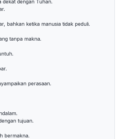
sa dekat dengan Tuhan.
ar.
, bahkan ketika manusia tidak peduli.
tang tanpa makna.
untuh.
ar.
enyampaikan perasaan.
ndalam.
dengan tujuan.
ih bermakna.