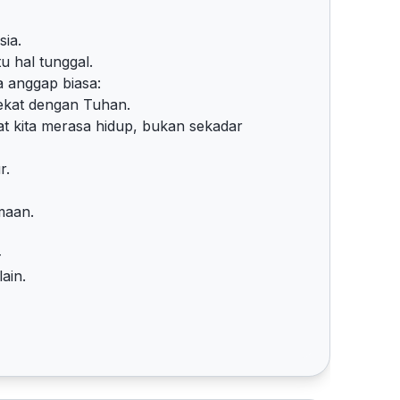
sia.
u hal tunggal.
a anggap biasa:
 dekat dengan Tuhan.
t kita merasa hidup, bukan sekadar
r.
maan.
—
ain.