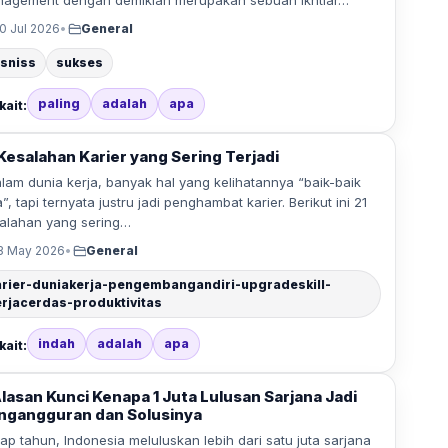
agement dengan demikian merupakan sebuah ikhtiar…
0 Jul 2026
•
General
isniss
sukses
paling
adalah
apa
kait:
 Kesalahan Karier yang Sering Terjadi
am dunia kerja, banyak hal yang kelihatannya “baik-baik
a”, tapi ternyata justru jadi penghambat karier. Berikut ini 21
alahan yang sering…
3 May 2026
•
General
arier-duniakerja-pengembangandiri-upgradeskill-
erjacerdas-produktivitas
indah
adalah
apa
kait:
Alasan Kunci Kenapa 1 Juta Lulusan Sarjana Jadi
ngangguran dan Solusinya
iap tahun, Indonesia meluluskan lebih dari satu juta sarjana