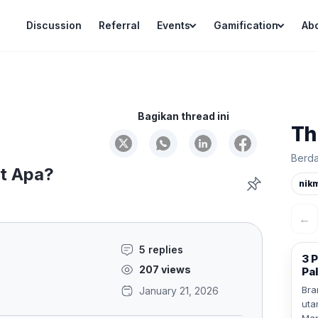
Discussion
Referral
Events
Gamification
Ab
Bagikan thread ini
Th
Berda
at Apa?
nik
←
5 replies
3 P
207 views
Pal
Bra
January 21, 2026
uta