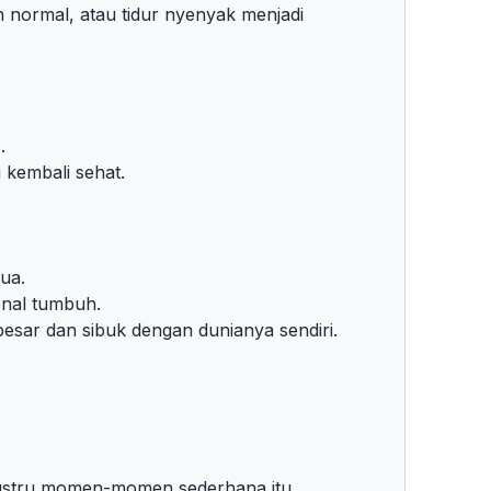
an normal, atau tidur nyenyak menjadi
.
kembali sehat.
ua.
nal tumbuh.
ar dan sibuk dengan dunianya sendiri.
 justru momen-momen sederhana itu.