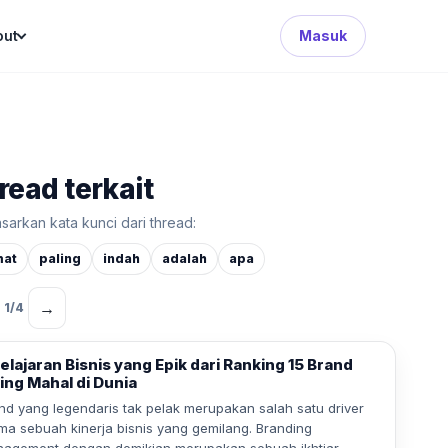
Search Button
out
Masuk
read terkait
sarkan kata kunci dari thread:
mat
paling
indah
adalah
apa
→
1
/
4
elajaran Bisnis yang Epik dari Ranking 15 Brand
ing Mahal di Dunia
nd yang legendaris tak pelak merupakan salah satu driver
ma sebuah kinerja bisnis yang gemilang. Branding