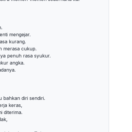
.
enti mengejar.
asa kurang.
ah merasa cukup.
nya penuh rasa syukur.
ukur angka.
adanya.
 bahkan diri sendiri.
rja keras,
i diterima.
lak,