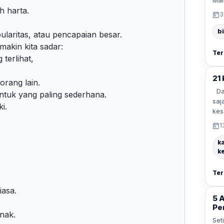
Man
h harta.
3
b
ularitas, atau pencapaian besar.
akin kita sadar:
Ter
 terlihat,
21
orang lain.
Dal
entuk yang paling sederhana.
saj
i.
kes
1
k
k
Ter
iasa.
5 
Pe
nak.
Set