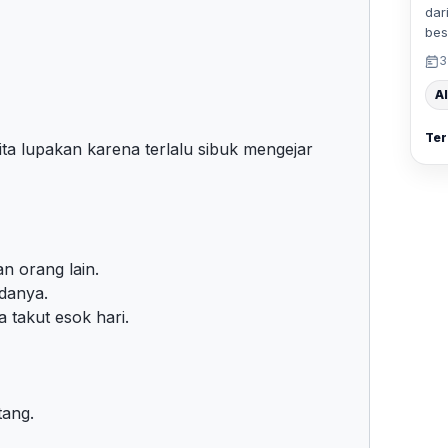
dar
bes
3
Al
Ter
ita lupakan karena terlalu sibuk mengejar
an orang lain.
adanya.
a takut esok hari.
tang.