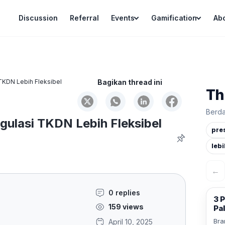
Discussion
Referral
Events
Gamification
Ab
TKDN Lebih Fleksibel
Bagikan thread ini
Th
Berda
gulasi TKDN Lebih Fleksibel
pre
lebi
←
0 replies
3 P
159 views
Pal
Bra
April 10, 2025