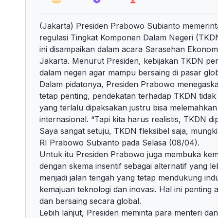
(Jakarta) Presiden Prabowo Subianto memerin
regulasi Tingkat Komponen Dalam Negeri (TKDN) a
ini disampaikan dalam acara Sarasehan Ekonomi
Jakarta. Menurut Presiden, kebijakan TKDN perl
dalam negeri agar mampu bersaing di pasar glob
Dalam pidatonya, Presiden Prabowo menegask
tetap penting, pendekatan terhadap TKDN tidak
yang terlalu dipaksakan justru bisa melemahkan
internasional. “Tapi kita harus realistis, TKDN di
Saya sangat setuju, TKDN fleksibel saja, mungki
RI Prabowo Subianto pada Selasa (08/04).
Untuk itu Presiden Prabowo juga membuka kem
dengan skema insentif sebagai alternatif yang le
menjadi jalan tengah yang tetap mendukung ind
kemajuan teknologi dan inovasi. Hal ini penting 
dan bersaing secara global.
Lebih lanjut, Presiden meminta para menteri da