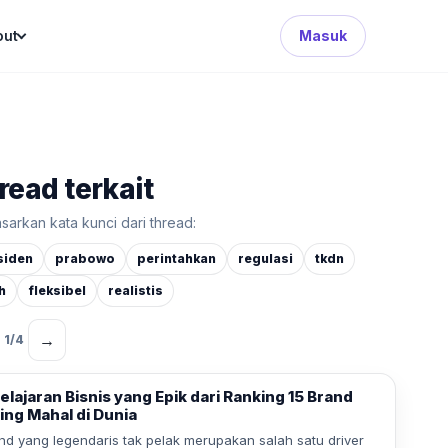
Search Button
out
Masuk
read terkait
sarkan kata kunci dari thread:
siden
prabowo
perintahkan
regulasi
tkdn
h
fleksibel
realistis
→
1
/
4
elajaran Bisnis yang Epik dari Ranking 15 Brand
ing Mahal di Dunia
nd yang legendaris tak pelak merupakan salah satu driver