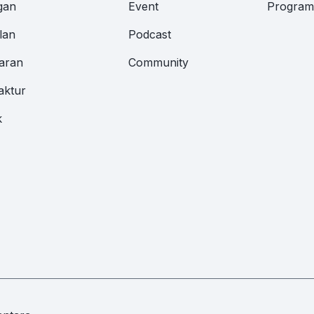
gan
Event
Program 
lan
Podcast
aran
Community
aktur
k