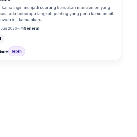
a kamu ingin menjadi seorang konsultan manajemen yang
ses, ada beberapa langkah penting yang perlu kamu ambil.
bawah ini, kamu akan…
 Jun 2026
•
General
l
lebih
kait: