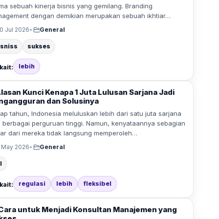
ma sebuah kinerja bisnis yang gemilang. Branding
agement dengan demikian merupakan sebuah ikhtiar…
0 Jul 2026
•
General
isniss
sukses
lebih
kait:
Alasan Kunci Kenapa 1 Juta Lulusan Sarjana Jadi
ngangguran dan Solusinya
iap tahun, Indonesia meluluskan lebih dari satu juta sarjana
i berbagai perguruan tinggi. Namun, kenyataannya sebagian
ar dari mereka tidak langsung memperoleh…
 May 2026
•
General
l
regulasi
lebih
fleksibel
kait:
 Cara untuk Menjadi Konsultan Manajemen yang
kses