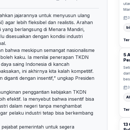
uta
Man
tahkan jajarannya untuk menyusun ulang
3
gar lebih fleksibel dan realistis. Arahan
b
 yang berlangsung di Menara Mandiri,
u disesuaikan dengan kondisi industri
Ter
al.
an bahwa meskipun semangat nasionalisme
5 
 boleh kaku. Ia menilai penerapan TKDN
Pe
 daya saing Indonesia di kancah
Set
paksakan, ini akhirnya kita kalah kompetitif.
dar
n diganti dengan insentif,” ungkap Presiden
bes
3
ungkinan penggantian kebijakan TKDN
Al
bih efektif. Ia menyebut bahwa insentif bisa
ustri dalam negeri tanpa menghambat
Ter
agar pelaku industri tetap bisa berkembang
13
n pejabat pemerintah untuk segera
Su