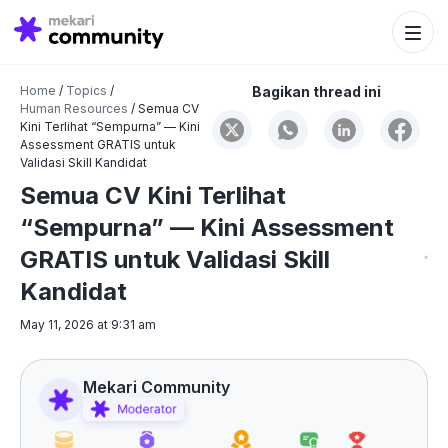
Search Bu
Search
for:
Home
/
Topics
/
Bagikan thread ini
Human Resources
/
Semua CV
Kini Terlihat “Sempurna” — Kini
Assessment GRATIS untuk
Validasi Skill Kandidat
Semua CV Kini Terlihat
“Sempurna” — Kini Assessment
GRATIS untuk Validasi Skill
Kandidat
May 11, 2026 at 9:31 am
Mekari Community