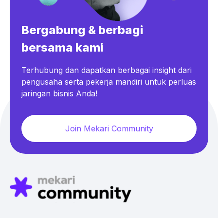
Bergabung & berbagi
bersama kami
Terhubung dan dapatkan berbagai insight dari
pengusaha serta pekerja mandiri untuk perluas
jaringan bisnis Anda!
Join Mekari Community