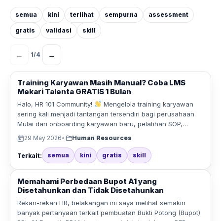
semua
kini
terlihat
sempurna
assessment
gratis
validasi
skill
←
→
1
/
4
Training Karyawan Masih Manual? Coba LMS
Mekari Talenta GRATIS 1 Bulan
Halo, HR 101 Community!
Mengelola training karyawan
sering kali menjadi tantangan tersendiri bagi perusahaan.
Mulai dari onboarding karyawan baru, pelatihan SOP,…
29 May 2026
•
Human Resources
semua
kini
gratis
skill
Terkait:
Memahami Perbedaan Bupot A1 yang
Disetahunkan dan Tidak Disetahunkan
Rekan-rekan HR, belakangan ini saya melihat semakin
banyak pertanyaan terkait pembuatan Bukti Potong (Bupot)