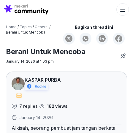
Search Bu
Search
for:
Home
/
Topics
/
General
/
Bagikan thread ini
Berani Untuk Mencoba
Berani Untuk Mencoba
January 14, 2026 at 1:03 pm
KASPAR PURBA
7 replies
182 views
January 14, 2026
Alkisah, seorang pembuat jam tangan berkata