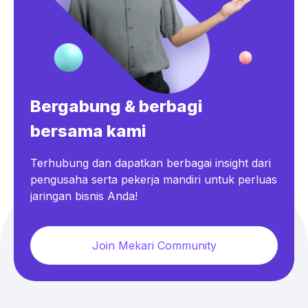
Bergabung & berbagi
bersama kami
Terhubung dan dapatkan berbagai insight dari
pengusaha serta pekerja mandiri untuk perluas
jaringan bisnis Anda!
Join Mekari Community