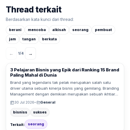
Thread terkait
Berdasarkan kata kunci dari thread:
berani
mencoba
alkisah
seorang
pembuat
jam
tangan
berkata
←
→
1
/
4
3 Pelajaran Bisnis yang Epik dari Ranking 15 Brand
Paling Mahal di Dunia
Brand yang legendaris tak pelak merupakan salah satu
driver utama sebuah kinerja bisnis yang gemilang. Branding
Management dengan demikian merupakan sebuah ikhtiar…
30 Jul 2026
•
General
bisniss
sukses
seorang
Terkait: