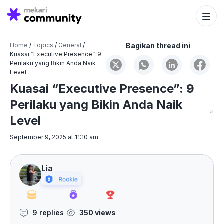
Search Bu
Search
for:
Home
/
Topics
/
General
/
Bagikan thread ini
Kuasai “Executive Presence”: 9
Perilaku yang Bikin Anda Naik
Level
Kuasai “Executive Presence”: 9
Perilaku yang Bikin Anda Naik
Level
September 9, 2025 at 11:10 am
Lia
9 replies
350 views