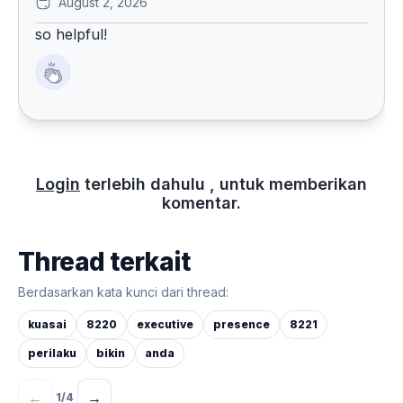
August 2, 2026
so helpful!
Login
terlebih dahulu , untuk memberikan
komentar.
Thread terkait
Berdasarkan kata kunci dari thread:
kuasai
8220
executive
presence
8221
perilaku
bikin
anda
←
→
1
/
4