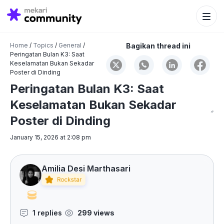
Search Bu
Search
for:
Home
/
Topics
/
General
/
Bagikan thread ini
Peringatan Bulan K3: Saat
Keselamatan Bukan Sekadar
Poster di Dinding
Peringatan Bulan K3: Saat
Keselamatan Bukan Sekadar
Poster di Dinding
January 15, 2026 at 2:08 pm
Amilia Desi Marthasari
1 replies
299 views