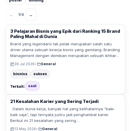
poster
dinding
←
→
1
/
4
3 Pelajaran Bisnis yang Epik dari Ranking 15 Brand
Paling Mahal di Dunia
Brand yang legendaris tak pelak merupakan salah satu
driver utama sebuah kinerja bisnis yang gemilang. Branding
Management dengan demikian merupakan sebuah ikhtiar…
30 Jul 2026
•
General
bisniss
sukses
saat
Terkait:
21 Kesalahan Karier yang Sering Terjadi
Dalam dunia kerja, banyak hal yang kelihatannya “baik-
baik saja”, tapi ternyata justru jadi penghambat karier.
Berikut ini 21 kesalahan yang sering…
13 May 2026
•
General