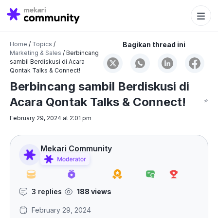
Search Bu
Search
for:
Home
/
Topics
/
Bagikan thread ini
Marketing & Sales
/
Berbincang
sambil Berdiskusi di Acara
Qontak Talks & Connect!
Berbincang sambil Berdiskusi di
Acara Qontak Talks & Connect!
February 29, 2024 at 2:01 pm
Mekari Community
3 replies
188 views
February 29, 2024