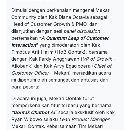
Dimulai dengan perkenalan mengenai Mekari
Community oleh Kak Diana Octavia sebagai
Head of Customer Growth & PMO, dan
dilanjutkan dengan sesi
panel discussion
bertemakan “
A Quantum Leap of Customer
Interaction
” yang dimoderatori oleh Kak
Timotius Arif Halim (HoB Qontak), bersama
dengan Kak Ferdy Anggriawan (
VP of Growth
–
Allobank) dan Kak
A
rvy Egadipoera (
Chief of
Customer Officer
– Mekari) menjadikan acara
ini dipenuhi oleh semangat dan antusias dari
para peserta.
Di acara ini juga, Mekari Qontak turut
memperkenalkan fitur terbaru yang bernama
“
Qontak Chatbot AI
”
secara eksklusif oleh Kak
Ryan Wibowo selaku
Lead Product Manager
Mekari Qontak. Kebersamaan Tim Mekari