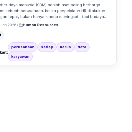
ber daya manusia (SDM) adalah aset paling berharga
am sebuah perusahaan. Ketika pengelolaan HR dilakukan
gan tepat, bukan hanya kinerja meningkat—tapi budaya…
 Jan 2026
•
Human Resources
l
perusahaan
setiap
harus
data
kait:
karyawan