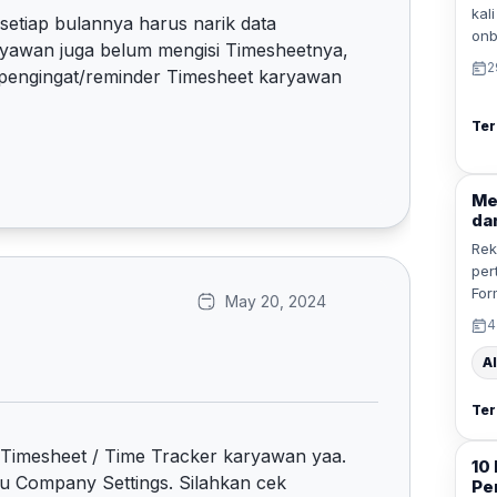
kal
setiap bulannya harus narik data
onb
yawan juga belum mengisi Timesheetnya,
2
di pengingat/reminder Timesheet karyawan
Ter
Me
da
Rek
per
For
May 20, 2024
4
Al
Ter
er Timesheet / Time Tracker karyawan yaa.
10
nu Company Settings. Silahkan cek
Pe