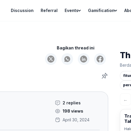
Discussion
Referral
Events
Gamification
Ab
Bagikan thread ini
Th
Berda
fitu
per
←
2 replies
198 views
Tr
April 30, 2024
Ta
Hal