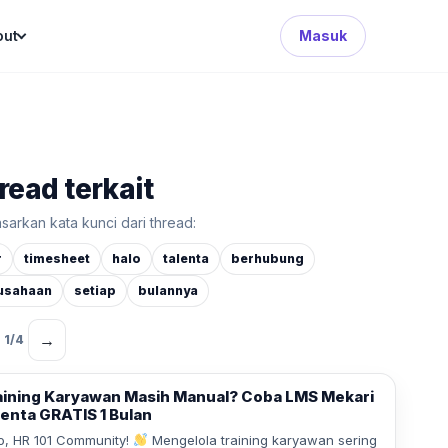
Search Button
out
Masuk
read terkait
sarkan kata kunci dari thread:
r
timesheet
halo
talenta
berhubung
usahaan
setiap
bulannya
→
1
/
4
aining Karyawan Masih Manual? Coba LMS Mekari
lenta GRATIS 1 Bulan
o, HR 101 Community!
Mengelola training karyawan sering