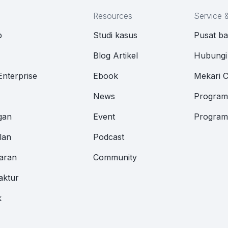
Resources
Service 
p
Studi kasus
Pusat b
M
Blog Artikel
Hubungi
Enterprise
Ebook
Mekari 
News
Program 
gan
Event
Program 
lan
Podcast
aran
Community
aktur
k