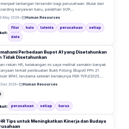
i menjadi tantangan tersendiri bagi perusahaan. Mulai dari
oarding karyawan baru, pelatihan SOP,…
9 May 2026
•
Human Resources
fitur
halo
talenta
perusahaan
setiap
kait:
data
mahami Perbedaan Bupot A1 yang Disetahunkan
n Tidak Disetahunkan
an-rekan HR, belakangan ini saya melihat semakin banyak
tanyaan terkait pembuatan Bukti Potong (Bupot) PPh 21
mulir BPA1, terutama setelah berlakunya PER-11/PJ/2025.…
 Dec 2025
•
Human Resources
l
perusahaan
setiap
harus
kait:
 HR Tips untuk Meningkatkan Kinerja dan Budaya
rusahaan