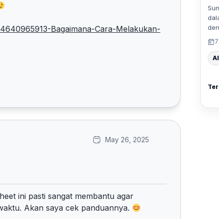
Sum
dal
den
/28504640965913-Bagaimana-Cara-Melakukan-
7
Al
Ter
May 26, 2025
heet ini pasti sangat membantu agar
t waktu. Akan saya cek panduannya.