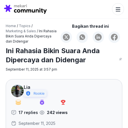
Search Bu
Search
for:
Home
/
Topics
/
Bagikan thread ini
Marketing & Sales
/
Ini Rahasia
Bikin Suara Anda Dipercaya
dan Didengar
Ini Rahasia Bikin Suara Anda
Dipercaya dan Didengar
September 11, 2025 at 3:57 pm
Lia
17 replies
242 views
September 11, 2025