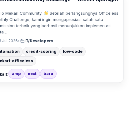
o Mekari Community!
Setelah berlangsungnya Officeless
thly Challenge, kami ingin mengapresiasi salah satu
mission terbaik yang berhasil menunjukkan implementasi
ta…
6 Jul 2026
•
IT/Developers
utomation
credit-scoring
low-code
ekari-officeless
amp
next
baru
kait: