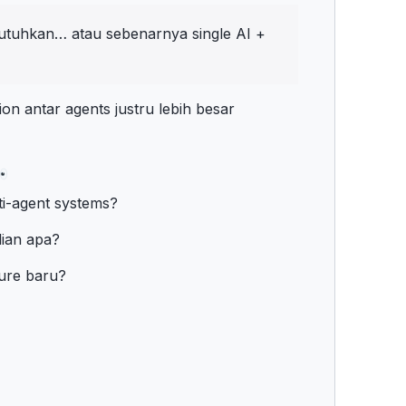
utuhkan… atau sebenarnya single AI +
on antar agents justru lebih besar
ti-agent systems?
lian apa?
ture baru?