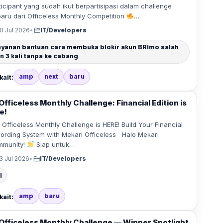
ticipant yang sudah ikut berpartisipasi dalam challenge
baru dari Officeless Monthly Competition
…
0 Jul 2026
•
IT/Developers
ayanan bantuan cara membuka blokir akun BRImo salah
in 3 kali tanpa ke cabang
amp
next
baru
kait:
Officeless Monthly Challenge: Financial Edition is
e!
Officeless Monthly Challenge is HERE! Build Your Financial
ording System with Mekari Officeless Halo Mekari
mmunity!
Siap untuk…
3 Jul 2026
•
IT/Developers
l
amp
baru
kait:
Officeless Monthly Challenge — Winner Spotlight