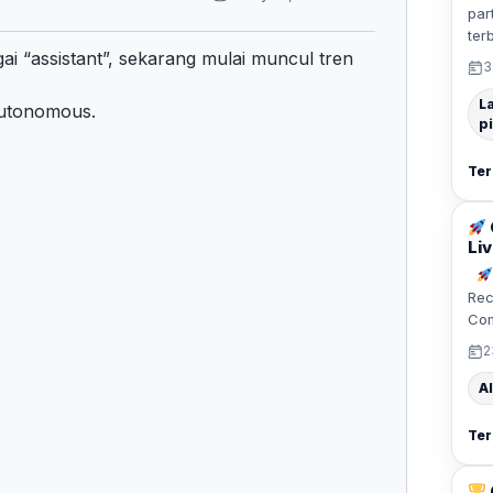
par
ter
ai “assistant”, sekarang mulai muncul tren
3
L
autonomous.
p
Ter
Liv
Rec
Co
2
Al
Ter