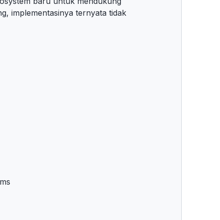
cosystem baru untuk mendukung
ing, implementasinya ternyata tidak
ems