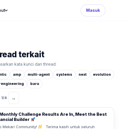
Search Button
out
Masuk
read terkait
sarkan kata kunci dari thread:
ntic
amp
multi-agent
systems
next
evolution
rengineering
baru
→
1
/
4
Monthly Challenge Results Are In, Meet the Best
ancial Builder
o Mekari Community!
Terima kasih untuk seluruh