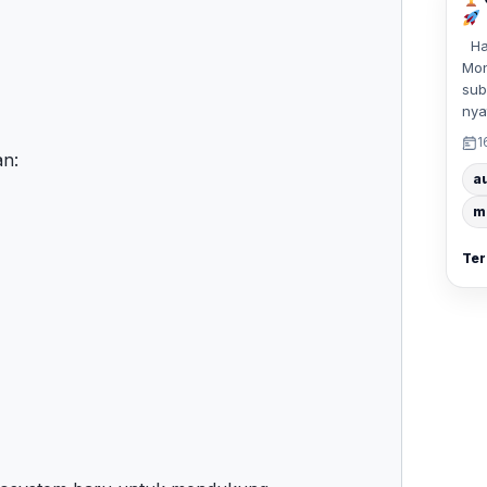
Hal
Mon
sub
nya
1
an:
a
m
Ter