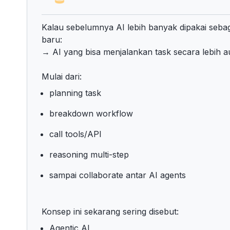
Kalau sebelumnya AI lebih banyak dipakai sebag
baru:
→ AI yang bisa menjalankan task secara lebih 
Mulai dari:
planning task
breakdown workflow
call tools/API
reasoning multi-step
sampai collaborate antar AI agents
Konsep ini sekarang sering disebut:
Agentic AI