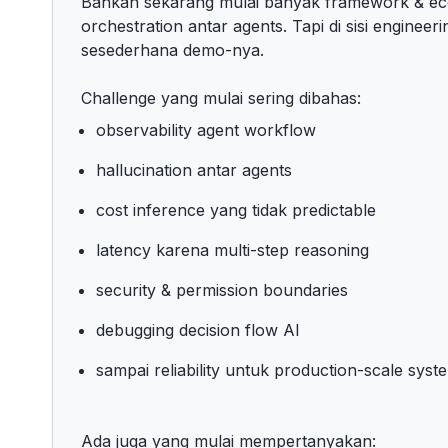
Bahkan sekarang mulai banyak framework & e
orchestration antar agents. Tapi di sisi engineer
sesederhana demo-nya.
Challenge yang mulai sering dibahas:
observability agent workflow
hallucination antar agents
cost inference yang tidak predictable
latency karena multi-step reasoning
security & permission boundaries
debugging decision flow AI
sampai reliability untuk production-scale syst
Ada juga yang mulai mempertanyakan: