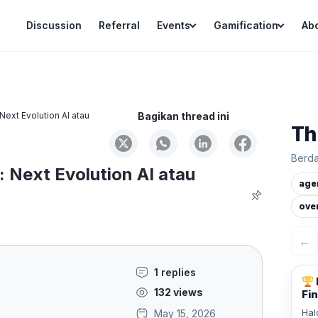
Discussion
Referral
Events
Gamification
Ab
Next Evolution AI atau
Bagikan thread ini
Th
Berda
 Next Evolution AI atau
age
ove
←
1 replies
132 views
Fin
Hal
May 15, 2026