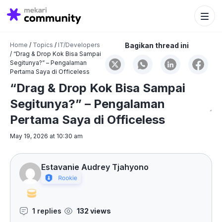
Search Bu
Search
for:
Home
/
Topics
/
IT/Developers
Bagikan thread ini
/
“Drag & Drop Kok Bisa Sampai
Segitunya?” – Pengalaman
Pertama Saya di Officeless
“Drag & Drop Kok Bisa Sampai
Segitunya?” – Pengalaman
Pertama Saya di Officeless
May 19, 2026 at 10:30 am
Estavanie Audrey Tjahyono
1 replies
132 views