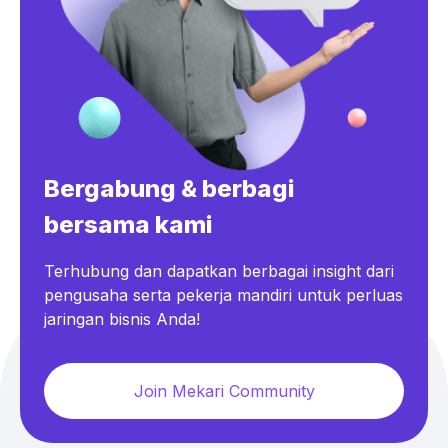
Bergabung & berbagi
bersama kami
Terhubung dan dapatkan berbagai insight dari
pengusaha serta pekerja mandiri untuk perluas
jaringan bisnis Anda!
Join Mekari Community