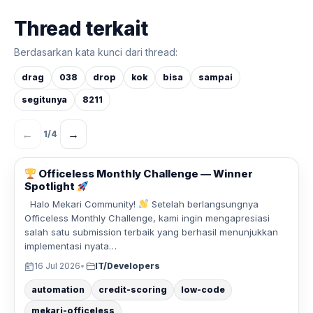
Thread terkait
Berdasarkan kata kunci dari thread:
drag
038
drop
kok
bisa
sampai
segitunya
8211
←
→
1
/
4
Officeless Monthly Challenge — Winner
Spotlight
Halo Mekari Community!
Setelah berlangsungnya
Officeless Monthly Challenge, kami ingin mengapresiasi
salah satu submission terbaik yang berhasil menunjukkan
implementasi nyata…
16 Jul 2026
•
IT/Developers
automation
credit-scoring
low-code
mekari-officeless