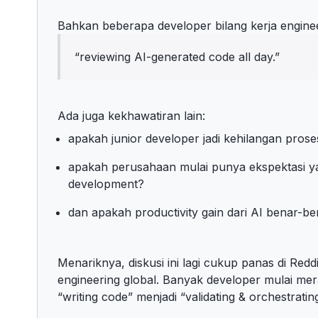
Bahkan beberapa developer bilang kerja enginee
“reviewing AI-generated code all day.”
Ada juga kekhawatiran lain:
apakah junior developer jadi kehilangan prose
apakah perusahaan mulai punya ekspektasi yang
development?
dan apakah productivity gain dari AI benar-b
Menariknya, diskusi ini lagi cukup panas di Re
engineering global. Banyak developer mulai mera
“writing code” menjadi “validating & orchestratin