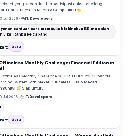
ticipant yang sudah ikut berpartisipasi dalam challenge
baru dari Officeless Monthly Competition
…
0 Jul 2026
•
IT/Developers
ayanan bantuan cara membuka blokir akun BRImo salah
in 3 kali tanpa ke cabang
baru
kait:
Officeless Monthly Challenge: Financial Edition is
e!
Officeless Monthly Challenge is HERE! Build Your Financial
ording System with Mekari Officeless Halo Mekari
mmunity!
Siap untuk…
3 Jul 2026
•
IT/Developers
l
baru
kait:
Officeless Monthly Challenge — Winner Spotlight