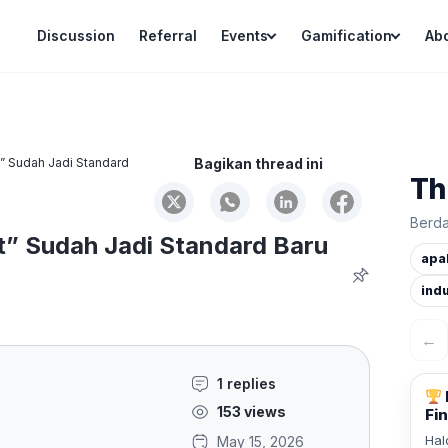
Discussion
Referral
Events
Gamification
Ab
” Sudah Jadi Standard
Bagikan thread ini
Th
Berda
” Sudah Jadi Standard Baru
apa
indu
←
1 replies
153 views
Fin
Hal
May 15, 2026