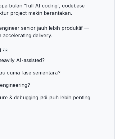
pa bulan “full AI coding”, codebase
uktur project makin berantakan.
n engineer senior jauh lebih produktif —
 accelerating delivery.
i
eavily AI-assisted?
atau cuma fase sementara?
engineering?
re & debugging jadi jauh lebih penting