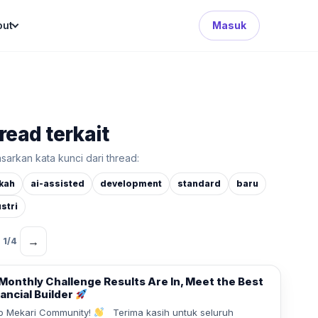
Search Button
out
Masuk
read terkait
sarkan kata kunci dari thread:
kah
ai-assisted
development
standard
baru
stri
→
1
/
4
Monthly Challenge Results Are In, Meet the Best
ancial Builder
o Mekari Community!
Terima kasih untuk seluruh