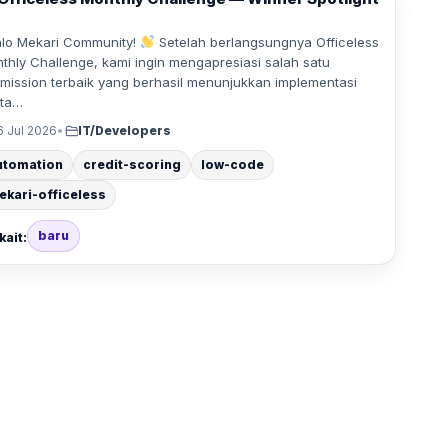
o Mekari Community!
Setelah berlangsungnya Officeless
thly Challenge, kami ingin mengapresiasi salah satu
mission terbaik yang berhasil menunjukkan implementasi
ta…
6 Jul 2026
•
IT/Developers
utomation
credit-scoring
low-code
ekari-officeless
baru
kait: