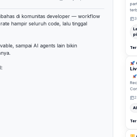
par
ter
ibahas di komunitas developer — workflow
3
rate hampir seluruh code, lalu tinggal
L
p
vable
, sampai AI agents lain bikin
Ter
mnya.
l:
Liv
Rec
Co
2
Al
Ter