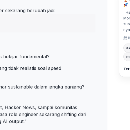
r sekarang berubah jadi:
Hal
Mon
sub
nya
1
a
s belajar fundamental?
m
 tidak realistis soal speed
Ter
enar sustainable dalam jangka panjang?
ddit, Hacker News, sampai komunitas
sa role engineer sekarang shifting dari
g AI output.”