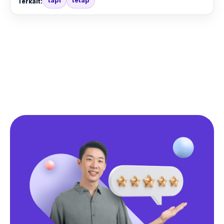
tapi
tetap
Terkait: