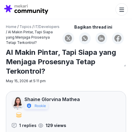
Search Bu
Search
for:
Home
/
Topics
/
IT/Developers
Bagikan thread ini
/
AI Makin Pintar, Tapi Siapa
yang Menjaga Prosesnya
Tetap Terkontrol?
AI Makin Pintar, Tapi Siapa yang
Menjaga Prosesnya Tetap
Terkontrol?
May 15, 2026 at 5:11 pm
Shaine Glorvina Mathea
1 replies
129 views