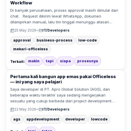
Workflow
Di banyak perusahaan, proses approval masih dimulai dari
chat. Request dikirim lewat WhatsApp, dokumen
dilampirkan manual, lalu tim tinggal menunggu atasan…
25 May 2026
•
IT/Developers
approval
business-process
low-code
mekari-officeless
makin
tapi
siapa
prosesnya
Terkait:
Pertama kali bangun app emas pakai Officeless
— ini yang saya pelajari
Saya developer di PT. Apro Global Solution (AGS), dan
beberapa waktu terakhir saya sedang mengerjakan
sesuatu yang cukup berbeda dari project development…
22 May 2026
•
IT/Developers
ags
appdevelopment
developer
lowcode