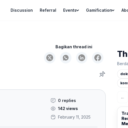
Discussion
Referral
Events
Gamification
Ab
Bagikan thread ini
Th
Berda
dok
kon
←
0 replies
142 views
Tr
February 11, 2025
Re
Me