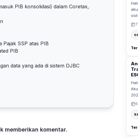
Hal
asuk PIB konsolidasi) dalam Coretax,
aku
sis
an
7
c
a Pajak SSP atas PIB
Ter
ated PIB
An
ngan data yang ada di sistem DJBC
Tr
ESG
Hal
Aku
202
6
s
Ter
tuk memberikan komentar.