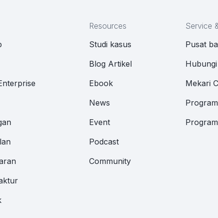
Resources
Service 
p
Studi kasus
Pusat b
M
Blog Artikel
Hubungi
Enterprise
Ebook
Mekari 
News
Program 
gan
Event
Program 
lan
Podcast
aran
Community
aktur
k