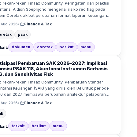
o rekan-rekan FinTax Community, Peringatan dari praktisi
ntansi Aldion Soeprijono mengenai risiko red flag pada
tem Coretax akibat perubahan format laporan keuangan…
 Aug 2026
•
Finance & Tax
oretax
psak
dokumen
coretax
berikut
menu
kait:
tisipasi Pembaruan SAK 2026–2027: Implikasi
ansisi PSAK 118, Akuntansi Instrumen Berbasis
, dan Sensitivitas Fisk
o rekan-rekan FinTax Community, Pembaruan Standar
ntansi Keuangan (SAK) yang dirilis oleh IAI untuk periode
6 dan 2027 membawa perubahan arsitektur pelaporan…
 Aug 2026
•
Finance & Tax
ak
terkait
berikut
menu
kait: