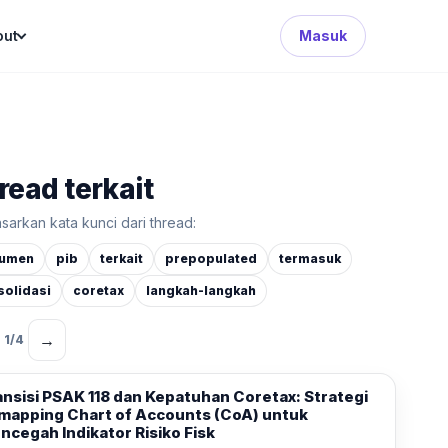
Search Button
out
Masuk
read terkait
sarkan kata kunci dari thread:
umen
pib
terkait
prepopulated
termasuk
solidasi
coretax
langkah-langkah
→
1
/
4
ansisi PSAK 118 dan Kepatuhan Coretax: Strategi
mapping Chart of Accounts (CoA) untuk
ncegah Indikator Risiko Fisk