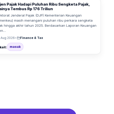
tjen Pajak Hadapi Puluhan Ribu Sengketa Pajak,
lainya Tembus Rp 176 Triliun
ektorat Jenderal Pajak (DJP) Kementerian Keuangan
menkeu) masih menangani puluhan ribu perkara sengketa
ak hingga akhir tahun 2025. Berdasarkan Laporan Keuangan
jen…
 Aug 2026
•
Finance & Tax
masuk
kait: