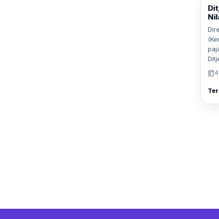
Di
Ni
Dir
(Ke
paj
Dit
4
Ter