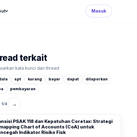
Search Button
out
Masuk
read terkait
sarkan kata kunci dari thread:
dala
spt
kurang
bayar
dapat
dilaporkan
pa
pembayaran
→
1
/
4
ansisi PSAK 118 dan Kepatuhan Coretax: Strategi
mapping Chart of Accounts (CoA) untuk
ncegah Indikator Risiko Fisk