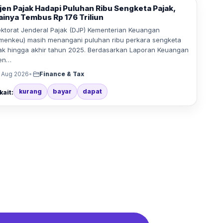
tjen Pajak Hadapi Puluhan Ribu Sengketa Pajak,
lainya Tembus Rp 176 Triliun
ektorat Jenderal Pajak (DJP) Kementerian Keuangan
menkeu) masih menangani puluhan ribu perkara sengketa
ak hingga akhir tahun 2025. Berdasarkan Laporan Keuangan
jen…
 Aug 2026
•
Finance & Tax
kurang
bayar
dapat
kait: