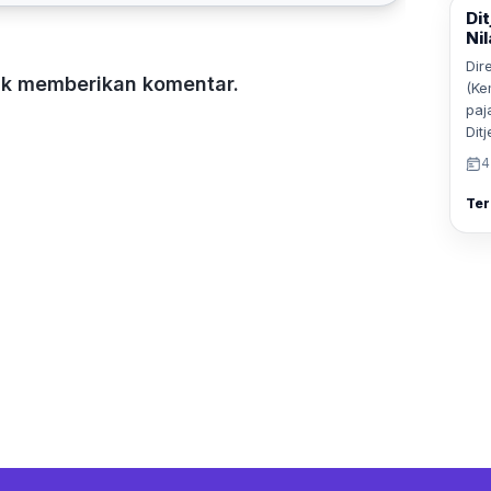
Di
Ni
Dir
tuk memberikan komentar.
(Ke
paj
Dit
4
Ter