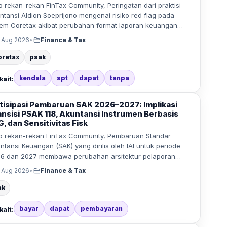
o rekan-rekan FinTax Community, Peringatan dari praktisi
ntansi Aldion Soeprijono mengenai risiko red flag pada
tem Coretax akibat perubahan format laporan keuangan…
 Aug 2026
•
Finance & Tax
oretax
psak
kendala
spt
dapat
tanpa
kait:
tisipasi Pembaruan SAK 2026–2027: Implikasi
ansisi PSAK 118, Akuntansi Instrumen Berbasis
, dan Sensitivitas Fisk
o rekan-rekan FinTax Community, Pembaruan Standar
ntansi Keuangan (SAK) yang dirilis oleh IAI untuk periode
6 dan 2027 membawa perubahan arsitektur pelaporan…
 Aug 2026
•
Finance & Tax
ak
bayar
dapat
pembayaran
kait: