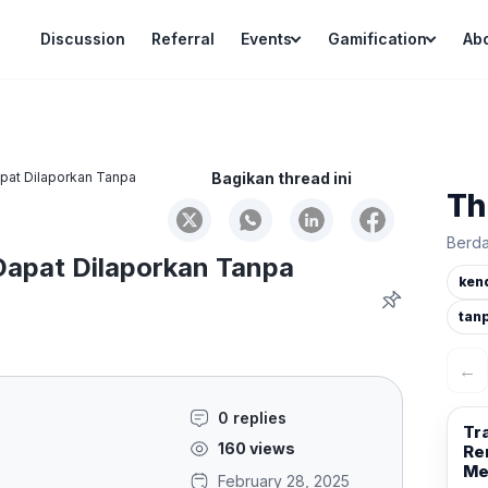
Discussion
Referral
Events
Gamification
Ab
pat Dilaporkan Tanpa
Bagikan thread ini
Th
Berda
Dapat Dilaporkan Tanpa
ken
tan
←
0 replies
Tr
160 views
Re
Me
February 28, 2025