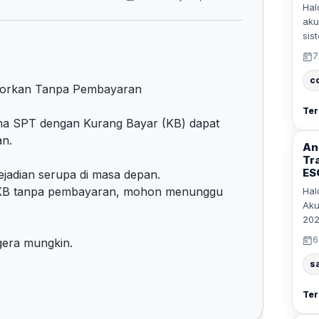
Hal
aku
sis
7
c
porkan Tanpa Pembayaran
Ter
ana SPT dengan Kurang Bayar (KB) dapat
an.
An
Tr
ESG
ejadian serupa di masa depan.
T KB tanpa pembayaran, mohon menunggu
Hal
Aku
202
6
gera mungkin.
s
Ter