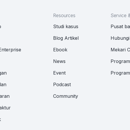
Resources
Service 
p
Studi kasus
Pusat b
M
Blog Artikel
Hubungi
Enterprise
Ebook
Mekari 
News
Program 
gan
Event
Program 
lan
Podcast
aran
Community
aktur
k