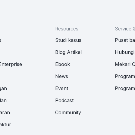
Resources
Service 
p
Studi kasus
Pusat b
M
Blog Artikel
Hubungi
Enterprise
Ebook
Mekari 
News
Program 
gan
Event
Program 
lan
Podcast
aran
Community
aktur