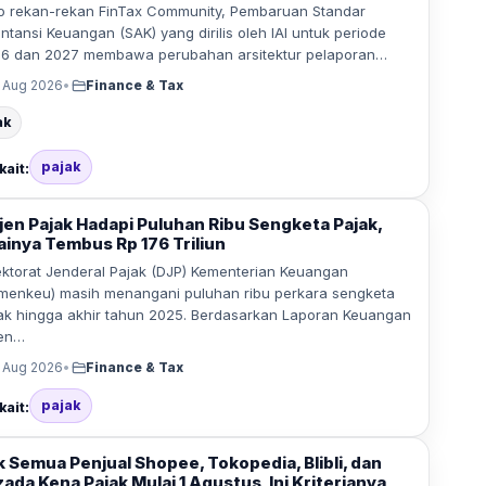
o rekan-rekan FinTax Community, Pembaruan Standar
ntansi Keuangan (SAK) yang dirilis oleh IAI untuk periode
6 dan 2027 membawa perubahan arsitektur pelaporan…
 Aug 2026
•
Finance & Tax
ak
pajak
kait:
tjen Pajak Hadapi Puluhan Ribu Sengketa Pajak,
lainya Tembus Rp 176 Triliun
ektorat Jenderal Pajak (DJP) Kementerian Keuangan
menkeu) masih menangani puluhan ribu perkara sengketa
ak hingga akhir tahun 2025. Berdasarkan Laporan Keuangan
jen…
 Aug 2026
•
Finance & Tax
pajak
kait:
k Semua Penjual Shopee, Tokopedia, Blibli, dan
ada Kena Pajak Mulai 1 Agustus, Ini Kriterianya