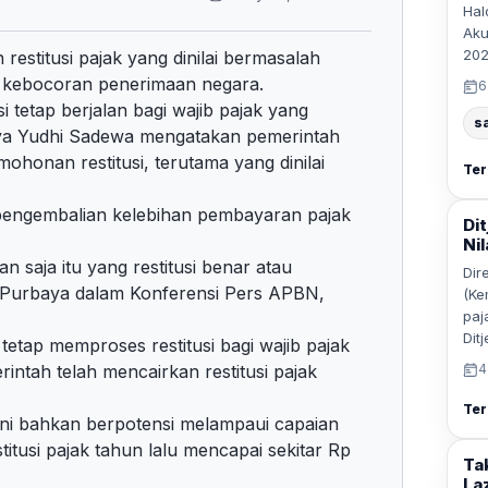
Hal
Aku
202
stitusi pajak yang dinilai bermasalah
i kebocoran penerimaan negara.
6
 tetap berjalan bagi wajib pajak yang
s
ya Yudhi Sadewa mengatakan pemerintah
ohonan restitusi, terutama yang dinilai
Ter
pengembalian kelebihan pembayaran pajak
Di
Ni
an saja itu yang restitusi benar atau
Dir
r Purbaya dalam Konferensi Pers APBN,
(Ke
paj
Dit
tetap memproses restitusi bagi wajib pajak
intah telah mencairkan restitusi pajak
4
Ter
 ini bahkan berpotensi melampaui capaian
titusi pajak tahun lalu mencapai sekitar Rp
Ta
Laz