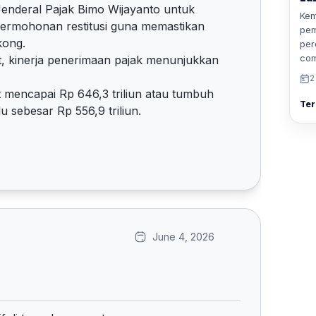
enderal Pajak Bimo Wijayanto untuk
Kem
permohonan restitusi guna memastikan
pem
kong.
per
com
t, kinerja penerimaan pajak menunjukkan
2
t mencapai Rp 646,3 triliun atau tumbuh
Ter
 sebesar Rp 556,9 triliun.
June 4, 2026