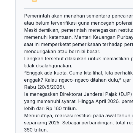
Pemerintah akan menahan sementara pencairan re
atau belum terverifikasi guna mencegah potens
Meski demikian, pemerintah menegaskan restitusi
memenuhi ketentuan. Menteri Keuangan Purba
saat ini memperketat pemeriksaan terhadap perm
mencurigakan atau bernilai besar.
Langkah tersebut dilakukan untuk memastikan 
tidak disalahgunakan.
“Enggak ada kuota. Cuma kita lihat, kita perhatik
enggak? Kalau ngaco-ngaco ditahan dulu,” uja
Rabu (20/5/2026).
Ia menegaskan Direktorat Jenderal Pajak (DJP) 
yang memenuhi syarat. Hingga April 2026, pemer
lebih dari Rp 160 triliun.
Menurutnya, realisasi restitusi pada awal tahun
sepanjang 2025. Sebagai perbandingan, total res
360 triliun.