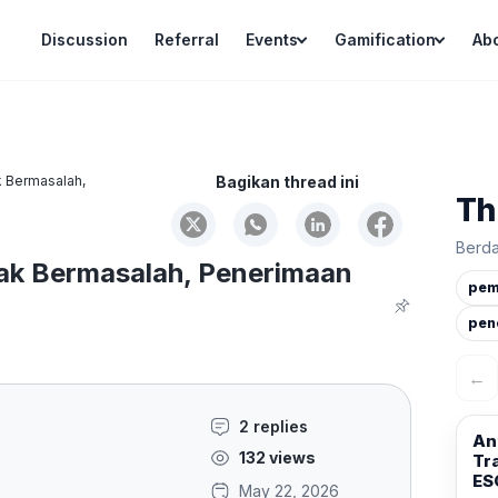
Discussion
Referral
Events
Gamification
Ab
k Bermasalah,
Bagikan thread ini
Th
Berda
jak Bermasalah, Penerimaan
pem
pen
←
2 replies
An
132 views
Tr
ESG
May 22, 2026