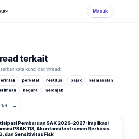
Search Button
out
Masuk
read terkait
sarkan kata kunci dari thread:
erintah
perketat
restitusi
pajak
bermasalah
erimaan
negara
melonjak
→
1
/
4
tisipasi Pembaruan SAK 2026–2027: Implikasi
ansisi PSAK 118, Akuntansi Instrumen Berbasis
, dan Sensitivitas Fisk