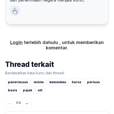
dan penerimaan negara menjadi kunci.
Login
terlebih dahulu , untuk memberikan
komentar.
Thread terkait
Berdasarkan kata kunci dari thread:
penerimaan
minim
kemenkeu
harus
perluas
basis
pajak
ott
←
→
1
/
4