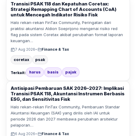
Transisi PSAK 118 dan Kepatuhan Coretax:
Strategi Remapping Chart of Accounts (CoA)
untuk Mencegah Indikator Risiko Fisk
Halo rekan-rekan FinTax Community, Peringatan dari
praktisi akuntansi Aldion Soeprijono mengenai risiko red
flag pada sistem Coretax akibat perubahan format laporan
keuangan…
7 Aug 2026
•
Finance & Tax
coretax
psak
harus
basis
pajak
Terkait:
Antisipasi Pembaruan SAK 2026–2027: Implikasi
Transisi PSAK 118, Akuntansi Instrumen Berbasis
ESG, dan Sensitivitas Fisk
Halo rekan-rekan FinTax Community, Pembaruan Standar
Akuntansi Keuangan (SAK) yang dirilis oleh IAI untuk
periode 2026 dan 2027 membawa perubahan arsitektur
pelaporan…
6 Aug 2026
•
Finance & Tax