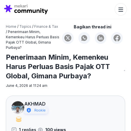
Search Bu
Search
for:
Home
/
Topics
/
Finance & Tax
Bagikan thread ini
/
Penerimaan Minim,
Kemenkeu Harus Perluas Basis
Pajak OTT Global, Gimana
Purbaya?
Penerimaan Minim, Kemenkeu
Harus Perluas Basis Pajak OTT
Global, Gimana Purbaya?
June 4, 2026 at 11:24 am
AKHMAD
1 replies
100 views