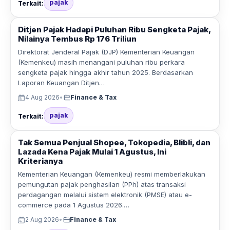
pajak
Terkait:
Ditjen Pajak Hadapi Puluhan Ribu Sengketa Pajak,
Nilainya Tembus Rp 176 Triliun
Direktorat Jenderal Pajak (DJP) Kementerian Keuangan
(Kemenkeu) masih menangani puluhan ribu perkara
sengketa pajak hingga akhir tahun 2025. Berdasarkan
Laporan Keuangan Ditjen…
4 Aug 2026
•
Finance & Tax
pajak
Terkait:
Tak Semua Penjual Shopee, Tokopedia, Blibli, dan
Lazada Kena Pajak Mulai 1 Agustus, Ini
Kriterianya
Kementerian Keuangan (Kemenkeu) resmi memberlakukan
pemungutan pajak penghasilan (PPh) atas transaksi
perdagangan melalui sistem elektronik (PMSE) atau e-
commerce pada 1 Agustus 2026.…
2 Aug 2026
•
Finance & Tax