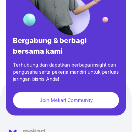
Bergabung & berbagi
bersama kami
Terhubung dan dapatkan berbagai insight dari
pengusaha serta pekerja mandiri untuk perluas
jaringan bisnis Anda!
Join Mekari Community