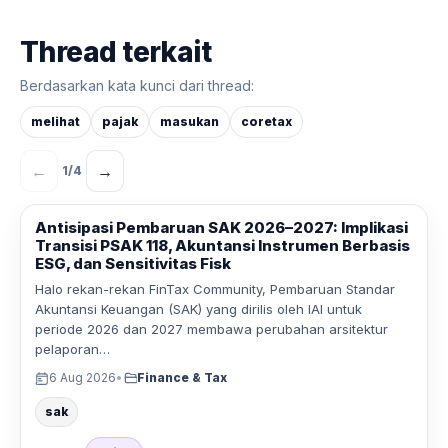
Thread terkait
Berdasarkan kata kunci dari thread:
melihat
pajak
masukan
coretax
←
→
1
/
4
Antisipasi Pembaruan SAK 2026–2027: Implikasi
Transisi PSAK 118, Akuntansi Instrumen Berbasis
ESG, dan Sensitivitas Fisk
Halo rekan-rekan FinTax Community, Pembaruan Standar
Akuntansi Keuangan (SAK) yang dirilis oleh IAI untuk
periode 2026 dan 2027 membawa perubahan arsitektur
pelaporan…
6 Aug 2026
•
Finance & Tax
sak