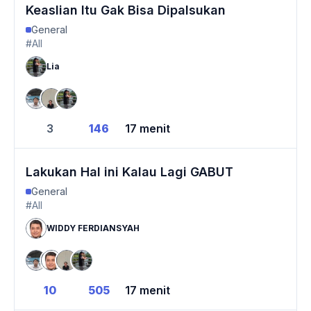
Keaslian Itu Gak Bisa Dipalsukan
General
#All
Lia
3
146
17 menit
Lakukan Hal ini Kalau Lagi GABUT
General
#All
WIDDY FERDIANSYAH
10
505
17 menit