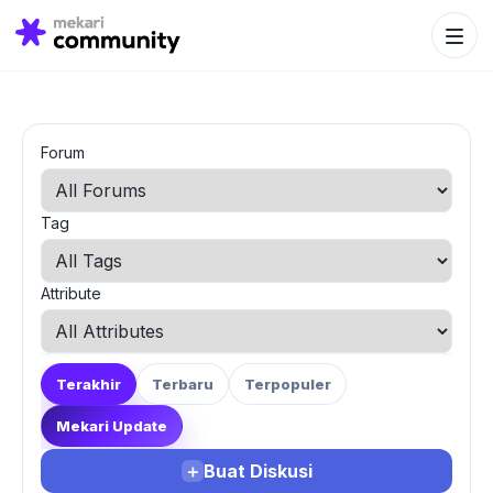
Search Bu
Search
for:
Forum
Tag
Attribute
Terakhir
Terbaru
Terpopuler
Mekari Update
＋
Buat Diskusi