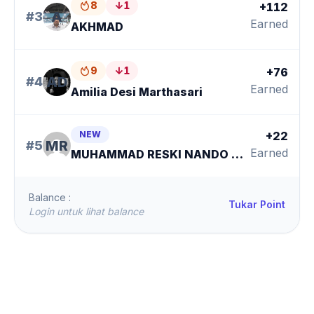
8
↓
1
+112
A
#3
Earned
AKHMAD
9
↓
1
+76
AD
#4
Earned
Amilia Desi Marthasari
NEW
+22
MR
#5
Earned
MUHAMMAD RESKI NANDO ARDEALTA
Balance :
Tukar Point
Login untuk lihat balance