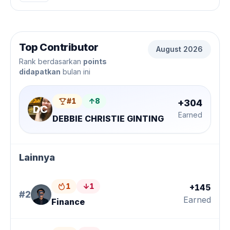
Top Contributor
August 2026
Rank berdasarkan
points
didapatkan
bulan ini
#1
↑
8
+304
DC
Earned
DEBBIE CHRISTIE GINTING
Lainnya
1
↓
1
+145
F
#2
Earned
Finance