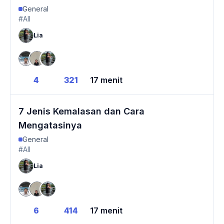
General
#All
Lia
4
321
17 menit
7 Jenis Kemalasan dan Cara
Mengatasinya
General
#All
Lia
6
414
17 menit