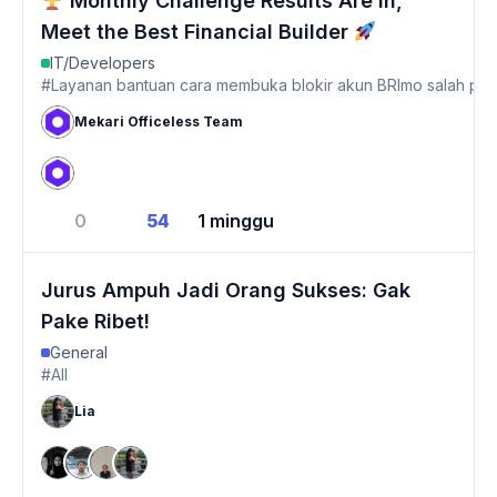
Monthly Challenge Results Are In,
Meet the Best Financial Builder
IT/Developers
#Layanan bantuan cara membuka blokir akun BRImo salah pin 
Mekari Officeless Team
0
54
1 minggu
Jurus Ampuh Jadi Orang Sukses: Gak
Pake Ribet!
General
#All
Lia